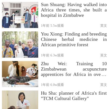
Sun Shuang: Having walked into
Africa three times, she built a
hospital in Zimbabwe
1年前
5.5w观看
英文
You Xiong: Finding and breeding
Chinese herbal medicine in
African primitive forest
1年前
6.3w观看
英文
Zhu Wei: Training 10
Zimbabwean acupuncture
apprentices for Africa in over 1
yr
1年前
6.0w观看
英文
Hu Sha: planner of Africa's first
"TCM Cultural Gallery"