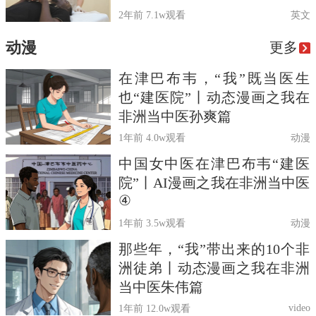
2年前
7.1w观看
英文
动漫
更多
在津巴布韦，“我”既当医生
也“建医院”丨动态漫画之我在
非洲当中医孙爽篇
1年前
4.0w观看
动漫
中国女中医在津巴布韦“建医
院”丨AI漫画之我在非洲当中医
④
1年前
3.5w观看
动漫
那些年，“我”带出来的10个非
洲徒弟丨动态漫画之我在非洲
当中医朱伟篇
video
1年前
12.0w观看