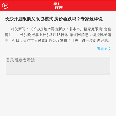
长沙开启限购又限贷模式 房价会跌吗？专家这样说
相关新闻：《长沙房地产再出新政：非本市户籍家庭限购1套住
房》 长沙晚报掌上长沙3月18日讯 据红网消息，调控靴子落
地！今日，长沙市人民政府办公厅发布了《关于进一步促进房地产
市场平稳健康发展的通知》(以下简称《通知》)。《通知》主要内
查看原文
容包括实行区域性住房限购、实施差别化住房信贷政策、加强房地
产市场监管和加大普通商品住房有效供应等。 长沙开启限购又
限贷模式 在价量激增的2016年，长沙实际上在年底用了“限
售”和“限价”两种方法，来限制开发商的房源量，从而达到调控目
的。2016年11月24日，《长沙市维护房地产市场健康发展的七条
措施》(下简称“长七条”)正式出台。不过，春节后，长沙很多楼盘仍
出现了供货紧张的现象，一些项目甚至出现了一房难求的情
况。 3月18日，国家统计局发布的2月70个大中城市房价数据显
示：一线城市新建商品住宅价格环比微涨0.1%，二线城市上涨
0.3%，三线城市上涨0.4%，呈现阶梯上涨态势，部分城市出现回
暖迹象。其中，长沙新建商品住宅价格环比上涨0.8%。 2月底
至今，全国20多个城市掀起新一轮限购或者限购升级措施，今日，