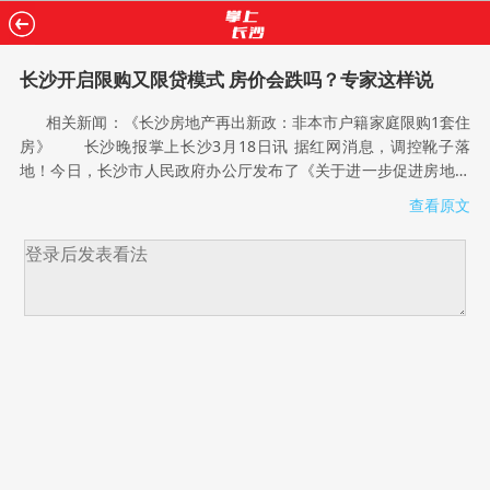
长沙开启限购又限贷模式 房价会跌吗？专家这样说
相关新闻：《长沙房地产再出新政：非本市户籍家庭限购1套住
房》 长沙晚报掌上长沙3月18日讯 据红网消息，调控靴子落
地！今日，长沙市人民政府办公厅发布了《关于进一步促进房地产
市场平稳健康发展的通知》(以下简称《通知》)。《通知》主要内
查看原文
容包括实行区域性住房限购、实施差别化住房信贷政策、加强房地
产市场监管和加大普通商品住房有效供应等。 长沙开启限购又
限贷模式 在价量激增的2016年，长沙实际上在年底用了“限
售”和“限价”两种方法，来限制开发商的房源量，从而达到调控目
的。2016年11月24日，《长沙市维护房地产市场健康发展的七条
措施》(下简称“长七条”)正式出台。不过，春节后，长沙很多楼盘仍
出现了供货紧张的现象，一些项目甚至出现了一房难求的情
况。 3月18日，国家统计局发布的2月70个大中城市房价数据显
示：一线城市新建商品住宅价格环比微涨0.1%，二线城市上涨
0.3%，三线城市上涨0.4%，呈现阶梯上涨态势，部分城市出现回
暖迹象。其中，长沙新建商品住宅价格环比上涨0.8%。 2月底
至今，全国20多个城市掀起新一轮限购或者限购升级措施，今日，