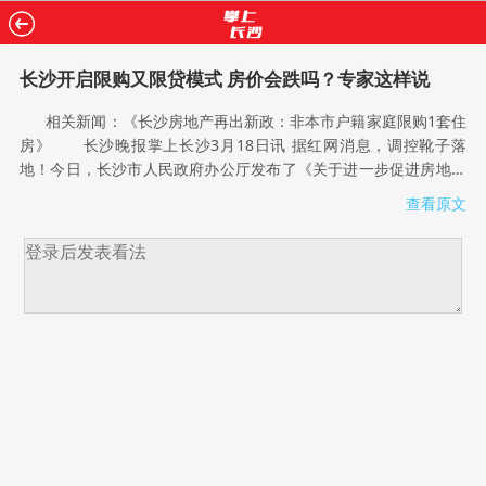
长沙开启限购又限贷模式 房价会跌吗？专家这样说
相关新闻：《长沙房地产再出新政：非本市户籍家庭限购1套住
房》 长沙晚报掌上长沙3月18日讯 据红网消息，调控靴子落
地！今日，长沙市人民政府办公厅发布了《关于进一步促进房地产
市场平稳健康发展的通知》(以下简称《通知》)。《通知》主要内
查看原文
容包括实行区域性住房限购、实施差别化住房信贷政策、加强房地
产市场监管和加大普通商品住房有效供应等。 长沙开启限购又
限贷模式 在价量激增的2016年，长沙实际上在年底用了“限
售”和“限价”两种方法，来限制开发商的房源量，从而达到调控目
的。2016年11月24日，《长沙市维护房地产市场健康发展的七条
措施》(下简称“长七条”)正式出台。不过，春节后，长沙很多楼盘仍
出现了供货紧张的现象，一些项目甚至出现了一房难求的情
况。 3月18日，国家统计局发布的2月70个大中城市房价数据显
示：一线城市新建商品住宅价格环比微涨0.1%，二线城市上涨
0.3%，三线城市上涨0.4%，呈现阶梯上涨态势，部分城市出现回
暖迹象。其中，长沙新建商品住宅价格环比上涨0.8%。 2月底
至今，全国20多个城市掀起新一轮限购或者限购升级措施，今日，