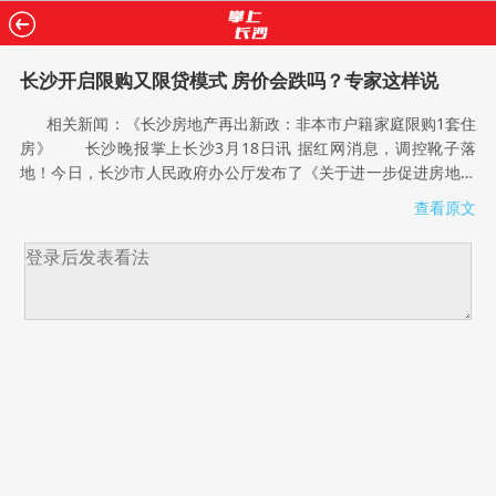
长沙开启限购又限贷模式 房价会跌吗？专家这样说
相关新闻：《长沙房地产再出新政：非本市户籍家庭限购1套住
房》 长沙晚报掌上长沙3月18日讯 据红网消息，调控靴子落
地！今日，长沙市人民政府办公厅发布了《关于进一步促进房地产
市场平稳健康发展的通知》(以下简称《通知》)。《通知》主要内
查看原文
容包括实行区域性住房限购、实施差别化住房信贷政策、加强房地
产市场监管和加大普通商品住房有效供应等。 长沙开启限购又
限贷模式 在价量激增的2016年，长沙实际上在年底用了“限
售”和“限价”两种方法，来限制开发商的房源量，从而达到调控目
的。2016年11月24日，《长沙市维护房地产市场健康发展的七条
措施》(下简称“长七条”)正式出台。不过，春节后，长沙很多楼盘仍
出现了供货紧张的现象，一些项目甚至出现了一房难求的情
况。 3月18日，国家统计局发布的2月70个大中城市房价数据显
示：一线城市新建商品住宅价格环比微涨0.1%，二线城市上涨
0.3%，三线城市上涨0.4%，呈现阶梯上涨态势，部分城市出现回
暖迹象。其中，长沙新建商品住宅价格环比上涨0.8%。 2月底
至今，全国20多个城市掀起新一轮限购或者限购升级措施，今日，