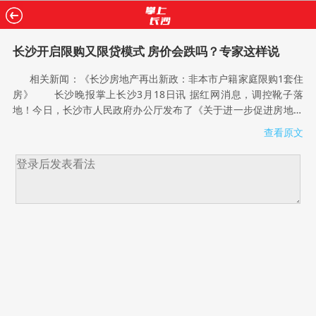
长沙开启限购又限贷模式 房价会跌吗？专家这样说
相关新闻：《长沙房地产再出新政：非本市户籍家庭限购1套住
房》 长沙晚报掌上长沙3月18日讯 据红网消息，调控靴子落
地！今日，长沙市人民政府办公厅发布了《关于进一步促进房地产
市场平稳健康发展的通知》(以下简称《通知》)。《通知》主要内
查看原文
容包括实行区域性住房限购、实施差别化住房信贷政策、加强房地
产市场监管和加大普通商品住房有效供应等。 长沙开启限购又
限贷模式 在价量激增的2016年，长沙实际上在年底用了“限
售”和“限价”两种方法，来限制开发商的房源量，从而达到调控目
的。2016年11月24日，《长沙市维护房地产市场健康发展的七条
措施》(下简称“长七条”)正式出台。不过，春节后，长沙很多楼盘仍
出现了供货紧张的现象，一些项目甚至出现了一房难求的情
况。 3月18日，国家统计局发布的2月70个大中城市房价数据显
示：一线城市新建商品住宅价格环比微涨0.1%，二线城市上涨
0.3%，三线城市上涨0.4%，呈现阶梯上涨态势，部分城市出现回
暖迹象。其中，长沙新建商品住宅价格环比上涨0.8%。 2月底
至今，全国20多个城市掀起新一轮限购或者限购升级措施，今日，