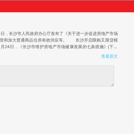
今日，长沙市人民政府办公厅发布了《关于进一步促进房地产市场
场监管和加大普通商品住房有效供应等。 长沙开启限购又限贷模
1月24日，《长沙市维护房地产市场健康发展的七条措施》(下简
家统计局发布的2月70个大中城市房价数据显示：一线城市新建
查看原文
商品住宅价格环比上涨0.8%。 2月底至今，全国20多个城市掀
。 长沙“限购令”：暂停发放第三套房贷款 《通知》明确，长
购区域内已拥有1套及以上住房的非本市户籍家庭出售新建商品住
套新建商品住房;属于省、市、区引进人才和公务工作调动的湖南
明确，对在限购区域内购买商品住房申请商业性个人住房贷款的购
拥有1套住房且相应贷款未结清的户籍家庭购买第2套商品住房，首
抬房价、捂盘惜售、违规销售、中介违规等行为。落实供地计划，
陷入纠结 在记者随机采访的十几位有购房需求的市民中，8成
跌了，倒不如再等等看。”原本打算近期购房的市民杨先生开始犹
切实调下来。“成交量降下来，是好事情，这样开发商迟早会降
是精装又比周边其他项目均价略低，他十分心动，唯恐买不到;但
?研究数据显示：新建住宅购买人群大约有35%为长沙本地人、