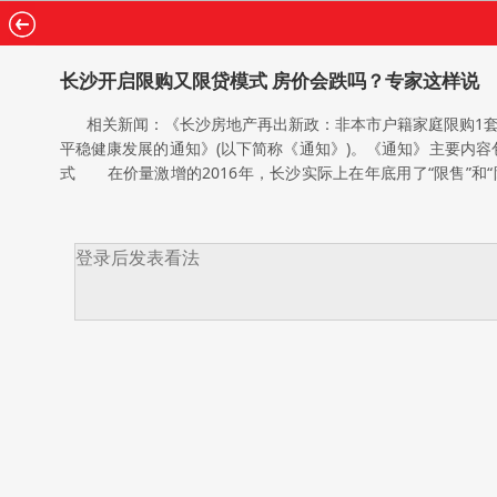
长沙开启限购又限贷模式 房价会跌吗？专家这样说
相关新闻：《长沙房地产再出新政：非本市户籍家庭限购1套住
平稳健康发展的通知》(以下简称《通知》)。《通知》主要内
式 在价量激增的2016年，长沙实际上在年底用了“限售”和
称“长七条”)正式出台。不过，春节后，长沙很多楼盘仍出现了
商品住宅价格环比微涨0.1%，二线城市上涨0.3%，三线城市
起新一轮限购或者限购升级措施，今日，长沙市出台“限购限贷
沙限购区域为芙蓉区、天心区、岳麓区、开福区、雨花区、望城
房。 对在限购区域内无住房的非本市户籍家庭：湖南省外户籍
省外户籍家庭凭有关部门证明限购1套新建商品住房;长沙市外
房家庭：购买首套商品住房首付比例不低于30%;拥有1套住房
付比例不低于45%;暂停发放第3套及以上住房的商业贷款。
适度加大普通商品住宅用地供应，加快房地产项目报建审批，
受访者对新政持支持态度，不过，有超过4成的受访者坦言，因
豫，最终他打定主意暂时不买房，希望房价调整一定幅度后，
价。”王女士希望，长沙房价能下降到2016年年初，就符合
是又害怕新政后房价会大跌，因此陷入了纠结。 开发商：新政