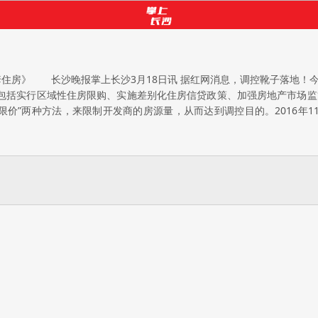
房》 长沙晚报掌上长沙3月18日讯 据红网消息，调控靴子落地！
容包括实行区域性住房限购、实施差别化住房信贷政策、加强房地产市
“限价”两种方法，来限制开发商的房源量，从而达到调控目的。2016年1
供货紧张的现象，一些项目甚至出现了一房难求的情况。 3月18日，国
上涨0.4%，呈现阶梯上涨态势，部分城市出现回暖迹象。其中，长沙新建
”等四条调控举措。3月18日，长沙市人民政府办公厅正式发布《通知》
区、长沙县(限长沙经开区、星沙区域)。《通知》要求，暂停对在限
家庭凭在长沙市连续缴纳12个月以上个人所得税或社会保险证明限购1
湖南省内户籍家庭限购1套新建商品住房。 商业贷款方面， 《通知》
且相应贷款已结清的户籍家庭购买第2套商品住房，首付比例不低于35%;
 此外，《通知》还要求继续开展房地产市场秩序专项整治，依法打击哄
加快项目建设进度，尽快形成市场有效供给等。 置业者：买还是不买
新政出台，对是否购房感到了“左右为难”。 “政策出来，感觉房价会
再入市。 和杨先生的想法一样，王女士也希望此次的新政能够把房价
她的心理预期。 刘先生则有些拿不定主意，他看中的南城的一套新房，因
影响房价走势 心理影响大于实际影响 去年在长沙买房的都是什么人