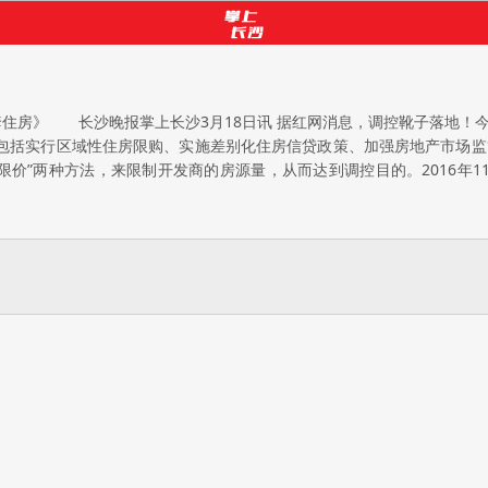
房》 长沙晚报掌上长沙3月18日讯 据红网消息，调控靴子落地！
容包括实行区域性住房限购、实施差别化住房信贷政策、加强房地产市
“限价”两种方法，来限制开发商的房源量，从而达到调控目的。2016年1
供货紧张的现象，一些项目甚至出现了一房难求的情况。 3月18日，国
上涨0.4%，呈现阶梯上涨态势，部分城市出现回暖迹象。其中，长沙新建
”等四条调控举措。3月18日，长沙市人民政府办公厅正式发布《通知》
区、长沙县(限长沙经开区、星沙区域)。《通知》要求，暂停对在限
家庭凭在长沙市连续缴纳12个月以上个人所得税或社会保险证明限购1
湖南省内户籍家庭限购1套新建商品住房。 商业贷款方面， 《通知》
且相应贷款已结清的户籍家庭购买第2套商品住房，首付比例不低于35%;
 此外，《通知》还要求继续开展房地产市场秩序专项整治，依法打击哄
加快项目建设进度，尽快形成市场有效供给等。 置业者：买还是不买
新政出台，对是否购房感到了“左右为难”。 “政策出来，感觉房价会
再入市。 和杨先生的想法一样，王女士也希望此次的新政能够把房价
她的心理预期。 刘先生则有些拿不定主意，他看中的南城的一套新房，因
影响房价走势 心理影响大于实际影响 去年在长沙买房的都是什么人