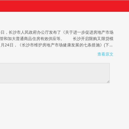
今日，长沙市人民政府办公厅发布了《关于进一步促进房地产市场
场监管和加大普通商品住房有效供应等。 长沙开启限购又限贷模
1月24日，《长沙市维护房地产市场健康发展的七条措施》(下简
家统计局发布的2月70个大中城市房价数据显示：一线城市新建
查看原文
商品住宅价格环比上涨0.8%。 2月底至今，全国20多个城市掀
。 长沙“限购令”：暂停发放第三套房贷款 《通知》明确，长
购区域内已拥有1套及以上住房的非本市户籍家庭出售新建商品住
套新建商品住房;属于省、市、区引进人才和公务工作调动的湖南
明确，对在限购区域内购买商品住房申请商业性个人住房贷款的购
拥有1套住房且相应贷款未结清的户籍家庭购买第2套商品住房，首
抬房价、捂盘惜售、违规销售、中介违规等行为。落实供地计划，
陷入纠结 在记者随机采访的十几位有购房需求的市民中，8成
跌了，倒不如再等等看。”原本打算近期购房的市民杨先生开始犹
切实调下来。“成交量降下来，是好事情，这样开发商迟早会降
是精装又比周边其他项目均价略低，他十分心动，唯恐买不到;但
?研究数据显示：新建住宅购买人群大约有35%为长沙本地人、