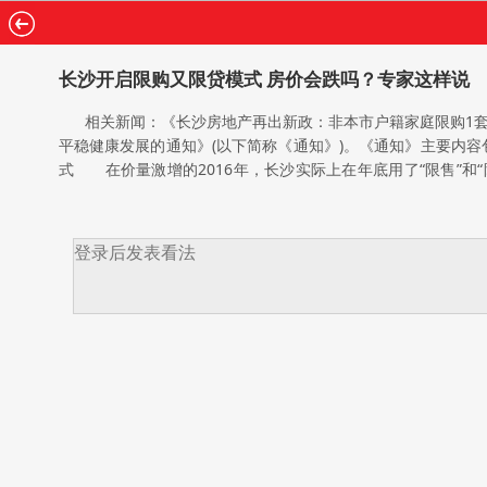
长沙开启限购又限贷模式 房价会跌吗？专家这样说
相关新闻：《长沙房地产再出新政：非本市户籍家庭限购1套住
平稳健康发展的通知》(以下简称《通知》)。《通知》主要内
式 在价量激增的2016年，长沙实际上在年底用了“限售”和
称“长七条”)正式出台。不过，春节后，长沙很多楼盘仍出现了
商品住宅价格环比微涨0.1%，二线城市上涨0.3%，三线城市
起新一轮限购或者限购升级措施，今日，长沙市出台“限购限贷
沙限购区域为芙蓉区、天心区、岳麓区、开福区、雨花区、望城
房。 对在限购区域内无住房的非本市户籍家庭：湖南省外户籍
省外户籍家庭凭有关部门证明限购1套新建商品住房;长沙市外
房家庭：购买首套商品住房首付比例不低于30%;拥有1套住房
付比例不低于45%;暂停发放第3套及以上住房的商业贷款。
适度加大普通商品住宅用地供应，加快房地产项目报建审批，
受访者对新政持支持态度，不过，有超过4成的受访者坦言，因
豫，最终他打定主意暂时不买房，希望房价调整一定幅度后，
价。”王女士希望，长沙房价能下降到2016年年初，就符合
是又害怕新政后房价会大跌，因此陷入了纠结。 开发商：新政