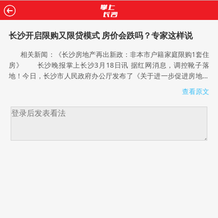
长沙开启限购又限贷模式 房价会跌吗？专家这样说
相关新闻：《长沙房地产再出新政：非本市户籍家庭限购1套住
房》 长沙晚报掌上长沙3月18日讯 据红网消息，调控靴子落
地！今日，长沙市人民政府办公厅发布了《关于进一步促进房地产
市场平稳健康发展的通知》(以下简称《通知》)。《通知》主要内
查看原文
容包括实行区域性住房限购、实施差别化住房信贷政策、加强房地
产市场监管和加大普通商品住房有效供应等。 长沙开启限购又
限贷模式 在价量激增的2016年，长沙实际上在年底用了“限
售”和“限价”两种方法，来限制开发商的房源量，从而达到调控目
的。2016年11月24日，《长沙市维护房地产市场健康发展的七条
措施》(下简称“长七条”)正式出台。不过，春节后，长沙很多楼盘仍
出现了供货紧张的现象，一些项目甚至出现了一房难求的情
况。 3月18日，国家统计局发布的2月70个大中城市房价数据显
示：一线城市新建商品住宅价格环比微涨0.1%，二线城市上涨
0.3%，三线城市上涨0.4%，呈现阶梯上涨态势，部分城市出现回
暖迹象。其中，长沙新建商品住宅价格环比上涨0.8%。 2月底
至今，全国20多个城市掀起新一轮限购或者限购升级措施，今日，