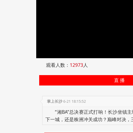
观看人数：
12973
人
直 播
掌上长沙
6-21 18:15:52
“湘BA”总决赛正式打响！长沙坐镇主
下一城，还是株洲冲关成功？巅峰对决，