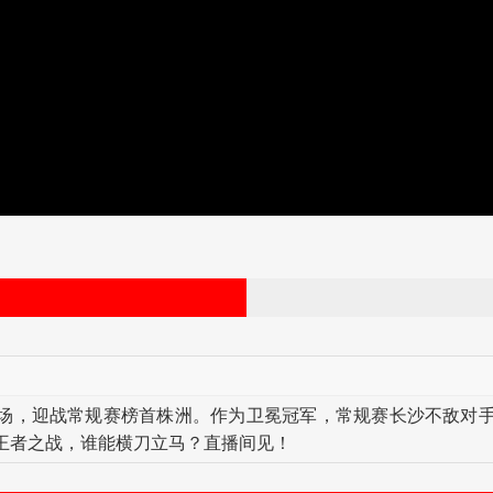
场，迎战常规赛榜首株洲。作为卫冕冠军，常规赛长沙不敌对
王者之战，谁能横刀立马？直播间见！