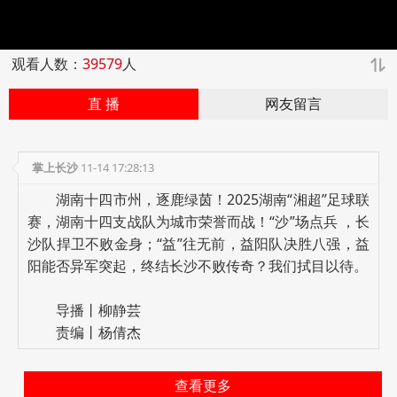
l
a
观看人数：
39579
人
直 播
网友留言
y
V
掌上长沙
11-14 17:28:13
湖南十四市州，逐鹿绿茵！2025湖南“湘超”足球联
i
赛，湖南十四支战队为城市荣誉而战！“沙”场点兵 ，长
沙队捍卫不败金身；“益”往无前，益阳队决胜八强，益
d
阳能否异军突起，终结长沙不败传奇？我们拭目以待。
导播丨柳静芸
e
责编丨杨倩杰
o
查看更多