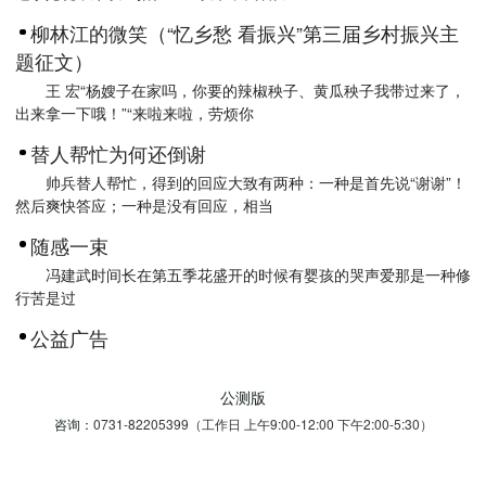
柳林江的微笑（“忆乡愁 看振兴”第三届乡村振兴主
题征文）
王 宏“杨嫂子在家吗，你要的辣椒秧子、黄瓜秧子我带过来了，
出来拿一下哦！”“来啦来啦，劳烦你
替人帮忙为何还倒谢
帅兵替人帮忙，得到的回应大致有两种：一种是首先说“谢谢”！
然后爽快答应；一种是没有回应，相当
随感一束
冯建武时间长在第五季花盛开的时候有婴孩的哭声爱那是一种修
行苦是过
公益广告
公测版
咨询：
0731-82205399（工作日 上午9:00-12:00 下午2:00-5:30）