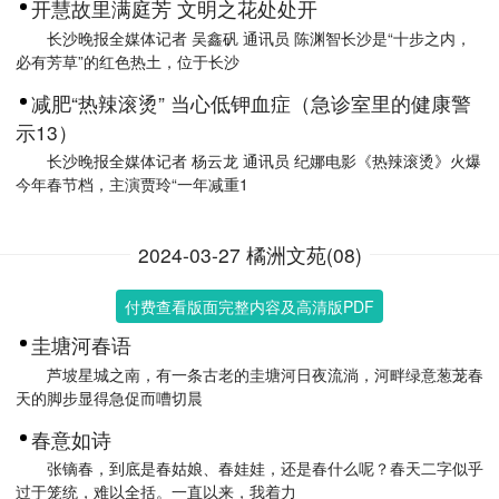
开慧故里满庭芳 文明之花处处开
长沙晚报全媒体记者 吴鑫矾 通讯员 陈渊智长沙是“十步之内，
必有芳草”的红色热土，位于长沙
减肥“热辣滚烫” 当心低钾血症（急诊室里的健康警
示13）
长沙晚报全媒体记者 杨云龙 通讯员 纪娜电影《热辣滚烫》火爆
今年春节档，主演贾玲“一年减重1
2024-03-27 橘洲文苑(08)
付费查看版面完整内容及高清版PDF
圭塘河春语
芦坡星城之南，有一条古老的圭塘河日夜流淌，河畔绿意葱茏春
天的脚步显得急促而嘈切晨
春意如诗
张镝春，到底是春姑娘、春娃娃，还是春什么呢？春天二字似乎
过于笼统，难以全括。一直以来，我着力