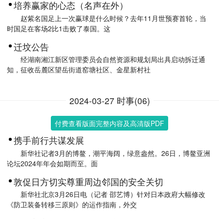
培养赢家的心态（名声在外）
赵紫名国足上一次赢球是什么时候？去年11月世预赛首轮，当
时国足在客场2比1击败了泰国。这
迁坟公告
经湖南湘江新区管理委员会自然资源和规划局出具启动拆迁通
知，征收岳麓区望岳街道窑塘社区、金星新村社
2024-03-27 时事(06)
付费查看版面完整内容及高清版PDF
携手前行共谋发展
新华社记者3月的博鳌，潮平海阔，绿意盎然。26日，博鳌亚洲
论坛2024年年会如期而至。面
敦促日方切实尊重周边邻国的安全关切
新华社北京3月26日电（记者 邵艺博）针对日本政府大幅修改
《防卫装备转移三原则》的运作指南，外交