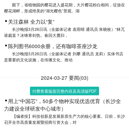
眼下，省植物园的樱花进入盛花期，大片樱花粉白相间，绽放在
樱花湖畔，形成绝美的“湖光樱色”景观。湖
关注森林 全力以“复”
长沙晚报3月26日讯（全媒体记者 袁雨晴 通讯员 朱晓枚）“林兀
谁裁直？冰锋寒剑饬。春回大麓归，
陈列图书6000余册，还有咖啡茶座沙龙
长沙晚报3月26日讯（全媒体记者 刘攀 通讯员 龙莉）实体书店
是重要的文化设施，在传播文化、推动
2024-03-27 要闻(03)
付费查看版面完整内容及高清版PDF
用上“中国芯”，50多个物种实现优选优育（长沙全
力建设全球研发中心城市）
【编者按】科技创新是发展新质生产力的核心要素。日前，长沙
召开全市高质量发展暨招商引资大会，对