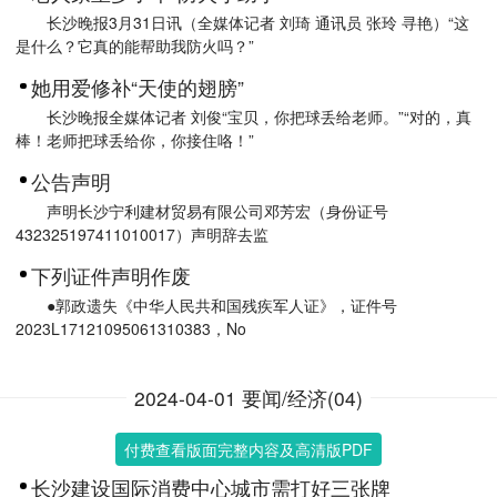
长沙晚报3月31日讯（全媒体记者 刘琦 通讯员 张玲 寻艳）“这
是什么？它真的能帮助我防火吗？”
她用爱修补“天使的翅膀”
长沙晚报全媒体记者 刘俊“宝贝，你把球丢给老师。”“对的，真
棒！老师把球丢给你，你接住咯！”
公告声明
声明长沙宁利建材贸易有限公司邓芳宏（身份证号
432325197411010017）声明辞去监
下列证件声明作废
●郭政遗失《中华人民共和国残疾军人证》，证件号
2023L17121095061310383，No
2024-04-01 要闻/经济(04)
付费查看版面完整内容及高清版PDF
长沙建设国际消费中心城市需打好三张牌