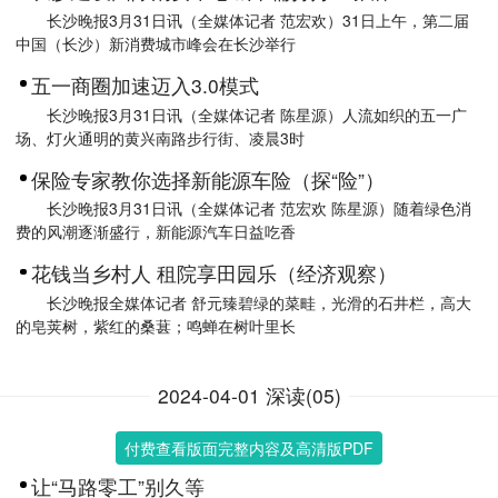
长沙晚报3月31日讯（全媒体记者 范宏欢）31日上午，第二届
中国（长沙）新消费城市峰会在长沙举行
五一商圈加速迈入3.0模式
长沙晚报3月31日讯（全媒体记者 陈星源）人流如织的五一广
场、灯火通明的黄兴南路步行街、凌晨3时
保险专家教你选择新能源车险（探“险”）
长沙晚报3月31日讯（全媒体记者 范宏欢 陈星源）随着绿色消
费的风潮逐渐盛行，新能源汽车日益吃香
花钱当乡村人 租院享田园乐（经济观察）
长沙晚报全媒体记者 舒元臻碧绿的菜畦，光滑的石井栏，高大
的皂荚树，紫红的桑葚；鸣蝉在树叶里长
2024-04-01 深读(05)
付费查看版面完整内容及高清版PDF
让“马路零工”别久等