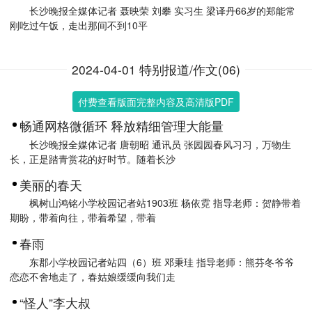
长沙晚报全媒体记者 聂映荣 刘攀 实习生 梁译丹66岁的郑能常
刚吃过午饭，走出那间不到10平
2024-04-01 特别报道/作文(06)
付费查看版面完整内容及高清版PDF
畅通网格微循环 释放精细管理大能量
长沙晚报全媒体记者 唐朝昭 通讯员 张园园春风习习，万物生
长，正是踏青赏花的好时节。随着长沙
美丽的春天
枫树山鸿铭小学校园记者站1903班 杨依霓 指导老师：贺静带着
期盼，带着向往，带着希望，带着
春雨
东郡小学校园记者站四（6）班 邓秉珪 指导老师：熊芬冬爷爷
恋恋不舍地走了，春姑娘缓缓向我们走
“怪人”李大叔