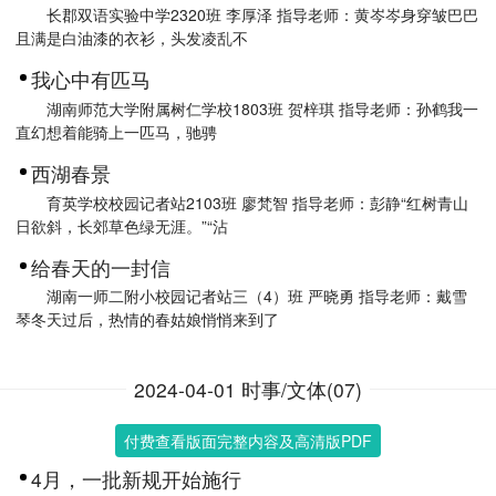
长郡双语实验中学2320班 李厚泽 指导老师：黄岑岑身穿皱巴巴
且满是白油漆的衣衫，头发凌乱不
我心中有匹马
湖南师范大学附属树仁学校1803班 贺梓琪 指导老师：孙鹤我一
直幻想着能骑上一匹马，驰骋
西湖春景
育英学校校园记者站2103班 廖梵智 指导老师：彭静“红树青山
日欲斜，长郊草色绿无涯。”“沾
给春天的一封信
湖南一师二附小校园记者站三（4）班 严晓勇 指导老师：戴雪
琴冬天过后，热情的春姑娘悄悄来到了
2024-04-01 时事/文体(07)
付费查看版面完整内容及高清版PDF
4月，一批新规开始施行