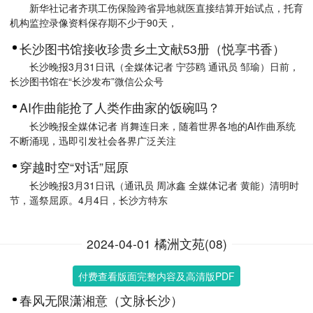
新华社记者齐琪工伤保险跨省异地就医直接结算开始试点，托育
机构监控录像资料保存期不少于90天，
长沙图书馆接收珍贵乡土文献53册（悦享书香）
长沙晚报3月31日讯（全媒体记者 宁莎鸥 通讯员 邹瑜）日前，
长沙图书馆在“长沙发布”微信公众号
AI作曲能抢了人类作曲家的饭碗吗？
长沙晚报全媒体记者 肖舞连日来，随着世界各地的AI作曲系统
不断涌现，迅即引发社会各界广泛关注
穿越时空“对话”屈原
长沙晚报3月31日讯（通讯员 周冰鑫 全媒体记者 黄能）清明时
节，遥祭屈原。4月4日，长沙方特东
2024-04-01 橘洲文苑(08)
付费查看版面完整内容及高清版PDF
春风无限潇湘意（文脉长沙）