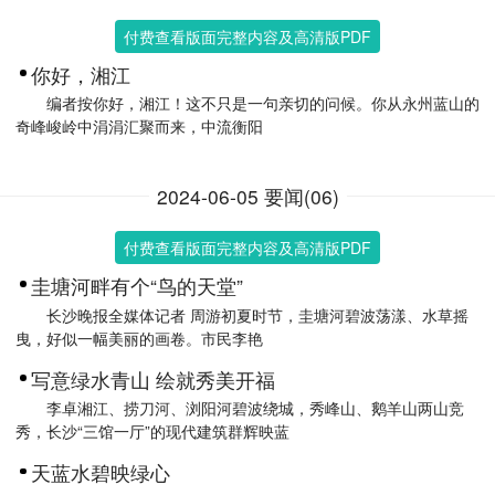
付费查看版面完整内容及高清版PDF
你好，湘江
编者按你好，湘江！这不只是一句亲切的问候。你从永州蓝山的
奇峰峻岭中涓涓汇聚而来，中流衡阳
2024-06-05 要闻(06)
付费查看版面完整内容及高清版PDF
圭塘河畔有个“鸟的天堂”
长沙晚报全媒体记者 周游初夏时节，圭塘河碧波荡漾、水草摇
曳，好似一幅美丽的画卷。市民李艳
写意绿水青山 绘就秀美开福
李卓湘江、捞刀河、浏阳河碧波绕城，秀峰山、鹅羊山两山竞
秀，长沙“三馆一厅”的现代建筑群辉映蓝
天蓝水碧映绿心