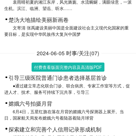
袁雨晴初夏的湘江东岸，风光旖旎、水流蜿蜒，满眼绿意，一派
生机。滨江、临洲、望岳、听水……
楚沩大地描绘美丽新画卷
文寄清 张禹建设美丽中国是全面建设社会主义现代化国家的重
要目标，是实现中华民族伟大复兴中国梦
2024-06-05 时事/关注(07)
付费查看版面完整内容及高清版PDF
引导三级医院普通门诊患者选择基层首诊
●通过建立常态化联合门诊、联合病房、专家工作室等方式，促
进人才、技术、服务可持续下沉共享，引导三
嫦娥六号拍摄月背
6月4日，五星红旗在落在月背的嫦娥六号探测器上展开。当
日，国家航天局发布嫦娥六号着陆器着陆月球背
探索建立和完善个人信用记录形成机制