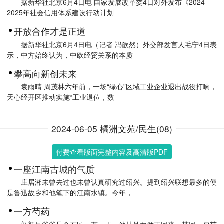
据新华社北京6月4日电 国家发展改革委4日对外发布《2024—
2025年社会信用体系建设行动计划
开放合作才是正道
据新华社北京6月4日电（记者 冯歆然）外交部发言人毛宁4日表
示，中方始终认为，中欧经贸关系的本质
攀高向新创未来
袁雨晴 周茂林六年前，一场“绿心”区域工业企业退出战役打响，
天心经开区推动实施“工业退位，数
2024-06-05 橘洲文苑/民生(08)
付费查看版面完整内容及高清版PDF
一座江南古城的气质
庄居湘未曾去过也未曾认真研究过绍兴。提到绍兴联想最多的便
是鲁迅故乡和他笔下的江南水镇。今年，
一方芍药