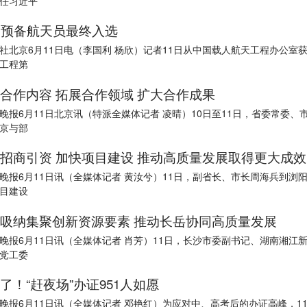
任习近平
名预备航天员最终入选
社北京6月11日电（李国利 杨欣）记者11日从中国载人航天工程办公室
工程第
合作内容 拓展合作领域 扩大合作成果
晚报6月11日北京讯（特派全媒体记者 凌晴）10日至11日，省委常委、
京与部
招商引资 加快项目建设 推动高质量发展取得更大成效
晚报6月11日讯（全媒体记者 黄汝兮）11日，副省长、市长周海兵到浏
目建设
吸纳集聚创新资源要素 推动长岳协同高质量发展
晚报6月11日讯（全媒体记者 肖芳）11日，长沙市委副书记、湖南湘江
党工委
了！“赶夜场”办证951人如愿
晚报6月11日讯（全媒体记者 邓艳红）为应对中、高考后的办证高峰，11日