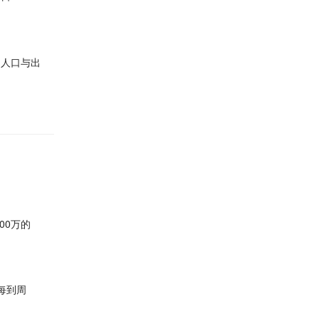
局人口与出
00万的
每到周