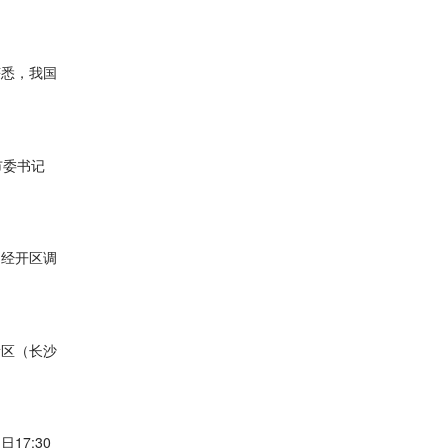
获悉，我国
市委书记
阳经开区调
新区（长沙
17:30