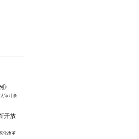
例》
军队审计条
新开放
深化改革