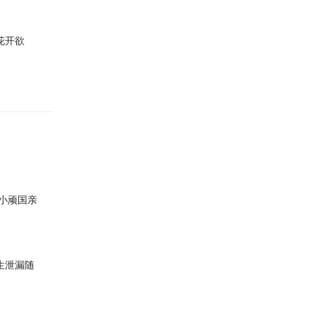
花开欲
小顽国亲
生泄漏随