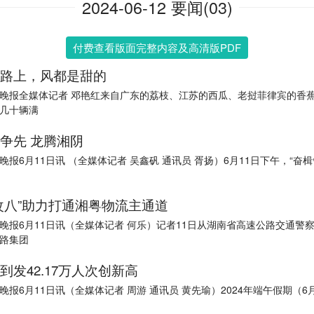
2024-06-12 要闻(03)
付费查看版面完整内容及高清版PDF
路上，风都是甜的
晚报全媒体记者 邓艳红来自广东的荔枝、江苏的西瓜、老挝菲律宾的香
几十辆满
争先 龙腾湘阴
晚报6月11日讯 （全媒体记者 吴鑫矾 通讯员 胥扬）6月11日下午，“奋楫
改八”助力打通湘粤物流主通道
晚报6月11日讯（全媒体记者 何乐）记者11日从湖南省高速公路交通警
路集团
到发42.17万人次创新高
晚报6月11日讯（全媒体记者 周游 通讯员 黄先瑜）2024年端午假期（6