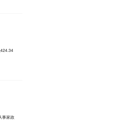
4.34
从事家政