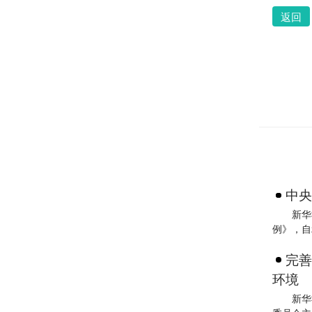
返回
中央
新华
例》，自2
完善
环境
新华