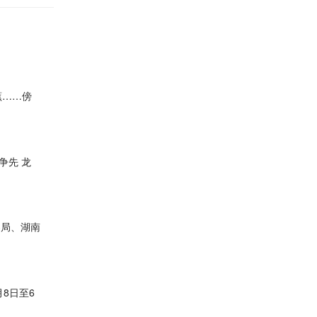
蕉……傍
争先 龙
察局、湖南
月8日至6