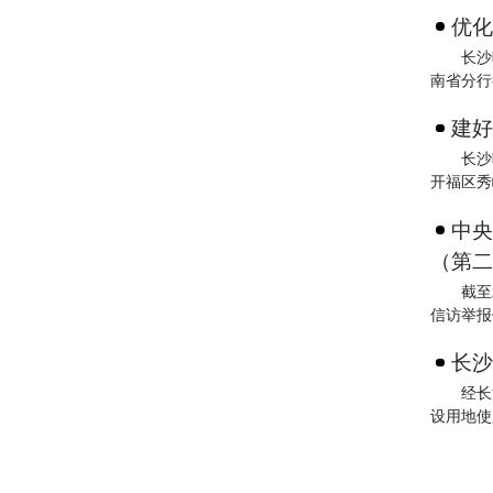
优化
长沙
南省分行
建好
长沙
开福区秀
中央
（第二
截至
信访举报
长沙
经长
设用地使