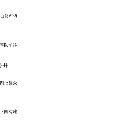
出口银行湖
兴率队前往
公开
十四批群众
下国有建