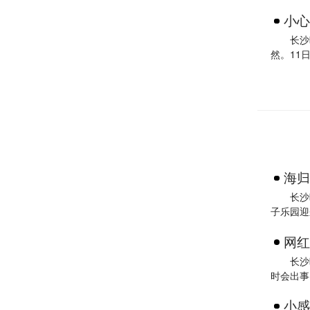
小心
长沙
然。11
海归
长沙
子乐园迎
网红
长沙
时会出事
小感