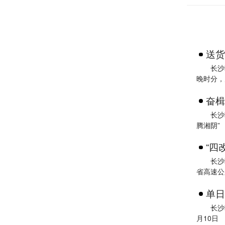
送货
长沙
晚时分，
奋楫
长沙
腾湘阴”
“四
长沙
省高速公
单日
长沙
月10日