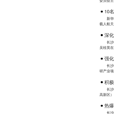
委员会主
10
新华
载人航天
深化
长沙
吴桂英在
强化
长沙
研产业项
积极
长沙
高新区）
热爆
长沙