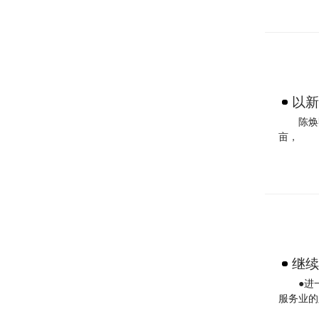
以新
陈焕
亩，
继续
●进
服务业的