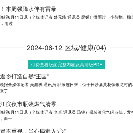
！本周强降水伴有雷暴
晚报6月11日讯（全媒体记者 舒元臻 通讯员 廖媛）微雨过，小荷翻。榴
日，雨过
2024-06-12 区域/健康(04)
付费查看版面完整内容及高清版PDF
返乡打造自然“王国”
晚报全媒体记者 吴鑫矾 通讯员 邬振连日来，位于长沙县黄花镇银龙村的
来了
江滨夜市瓶装燃气清零
晚报6月11日讯（全媒体记者 李卓 通讯员 汤银）瓶装液化气闪点低，发
，而一
冒不重视，当心病毒入“心”