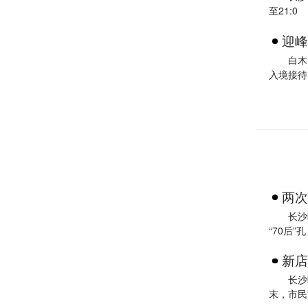
至21:0
迎峰
白木
入境接待
两次
长沙
“70后”孔
新店
长沙
末，市民