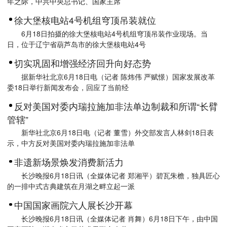
年之际，中共中央总书记、国家主席
徐大堡核电站4号机组穹顶吊装就位
6月18日拍摄的徐大堡核电站4号机组穹顶吊装作业现场。当
日，位于辽宁省葫芦岛市的徐大堡核电站4号
切实巩固和增强经济回升向好态势
据新华社北京6月18日电（记者 陈炜伟 严赋憬）国家发展改革
委18日举行新闻发布会，回应了当前经
反对美国对委内瑞拉施加非法单边制裁和所谓“长臂
管辖”
新华社北京6月18日电（记者 董雪）外交部发言人林剑18日表
示，中方反对美国对委内瑞拉施加非法单
非遗新场景焕发消费新活力
长沙晚报6月18日讯（全媒体记者 郑湘平）碧瓦朱檐，独具匠心
的一排中式古典建筑在月湖之畔立起一派
中国国家画院六人展长沙开幕
长沙晚报6月18日讯（全媒体记者 肖舞）6月18日下午，由中国