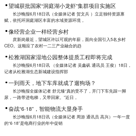
望城获批国家“洞庭湖小龙虾”集群项目实施区
长沙晚报6月18日讯（全媒体记者 贺文兵 ）立足独特资源禀
赋，依托环洞庭湖区丰富的水域资源环境，
像经营企业一样经营乡村
庹新岗最近，望城区许以可观的年薪，面向全国引入5名乡村
CEO。这顺应了农村一二三产业融合的趋
松雅湖国家湿地公园整体提质工程即将完成
长沙晚报6月18日讯 （全媒体记者 吴鑫矾 通讯员 王俊）18日，
记者从松雅湖生态新城建设指挥部
一到雨天，地下车库就成了遛狗场？
长沙晚报全媒体记者 舒元臻“真的受不了，开门下车先踩一脚
尿，一路带进电梯，又带回家。”近日，
奋战“6·18”，智能物流大显身手
长沙晚报6月18日讯（全媒体记者 周游 通讯员 高兴）一年一度
的“6·18”是电商行业的年中促销