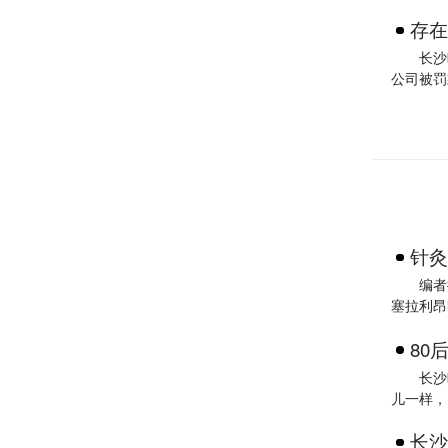
存在
长沙
公司被罚
针灸
编者
塞拉利昂
80
长沙
儿一样，
长沙