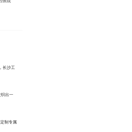
腔医院
，长沙工
交织出一
身定制专属