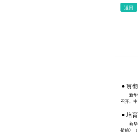
返回
贯彻
新华
召开。中
培育
新华
措施》（