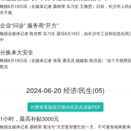
晚报6月19日讯（全媒体记者 聂映荣 实习生 王雅慧）日前，长沙市人民
关于规
企业“问诊” 服务商“开方”
晚报全媒体记者 陈登辉 实习生 梁珏6月19日，由长沙市工业和信息化局
中
分换来大安全
晚报6月19日讯（全媒体记者 张禹 通讯员 姚建新 陈洪波）“这个月我用
瓶洗
2024-06-20 经济/民生(05)
付费查看版面完整内容及高清版PDF
1小时，最高补贴3000元
晚报全媒体记者 聂映荣 黄汝兮“天空更加繁忙的一天，不可避免地将要来