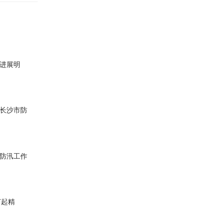
务进展明
，长沙市防
按防汛工作
打起精