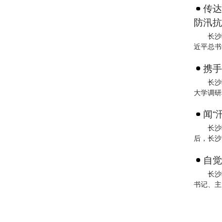
传达
防汛抗
长沙
近平总书
携手
长沙
大学调研
闻“
长沙
后，长沙
自觉
长沙
书记、主