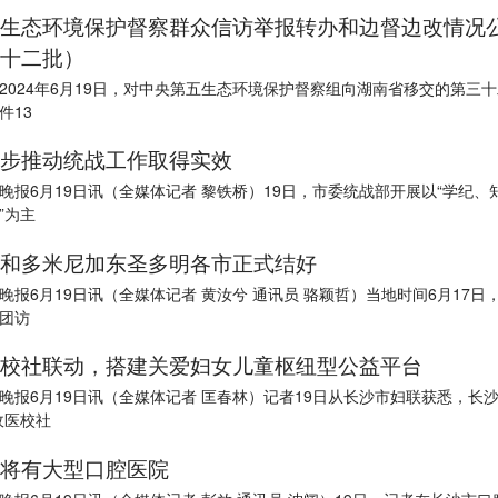
生态环境保护督察群众信访举报转办和边督边改情况
十二批）
2024年6月19日，对中央第五生态环境保护督察组向湖南省移交的第三
件13
步推动统战工作取得实效
晚报6月19日讯（全媒体记者 黎铁桥）19日，市委统战部开展以“学纪、
”为主
和多米尼加东圣多明各市正式结好
晚报6月19日讯（全媒体记者 黄汝兮 通讯员 骆颖哲）当地时间6月17日
团访
校社联动，搭建关爱妇女儿童枢纽型公益平台
晚报6月19日讯（全媒体记者 匡春林）记者19日从长沙市妇联获悉，长
政医校社
将有大型口腔医院