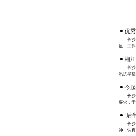
优秀
长沙
显，工作
湘江
长沙
汛抗旱指
今起
长沙
要求，于2
“后
长沙
神，认真