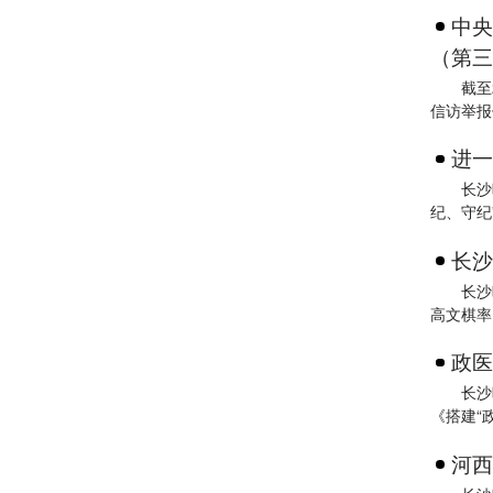
中央
（第三
截至
信访举报
进一
长沙
纪、守纪
长沙
长沙
高文棋率
政医
长沙
《搭建“
河西