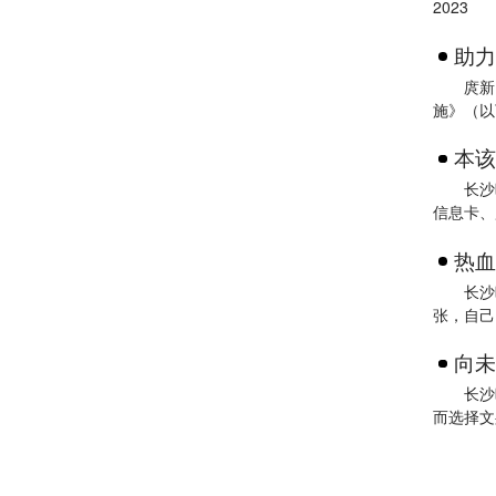
2023
助力
庹新
施》（以
本该
长沙晚
信息卡、
热血
长沙
张，自己
向未
长沙
而选择文