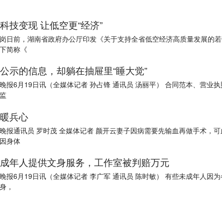
科技变现 让低空更“经济”
岗日前，湖南省政府办公厅印发《关于支持全省低空经济高质量发展的若
下简称《
公示的信息，却躺在抽屉里“睡大觉”
报6月19日讯（全媒体记者 孙占锋 通讯员 汤丽平） 合同范本、营业执照、从业
监
暖兵心
晚报通讯员 罗时茂 全媒体记者 颜开云妻子因病需要先输血再做手术，可
因身体
成年人提供文身服务，工作室被判赔万元
晚报6月19日讯（全媒体记者 李广军 通讯员 陈时敏） 有些未成年人因
身，