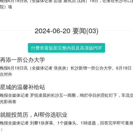
晚报6月19日讯（全媒体记者 彭放 通讯员 沈阔）19日，记者在长沙市口
院）项
2024-06-20 要闻(03)
付费查看版面完整内容及高清版PDF
再添一所公办大学
晚报6月19日讯（全媒体记者 张炎炎）长沙新增一所公办大学。6月19日
次对外
星城的温馨补给站
晚报全媒体记者 罗悦凌晨的长沙五一商圈，绚烂夺目的霓虹灯下，车流
光影画卷
就能投简历，AI帮你选职业
晚报全媒体记者 刘攀1块屏幕、1个摄像头、138道题，回答完毕即可量
；