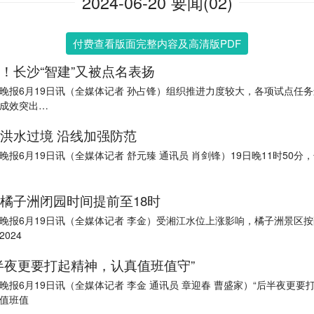
2024-06-20 要闻(02)
付费查看版面完整内容及高清版PDF
！长沙“智建”又被点名表扬
晚报6月19日讯（全媒体记者 孙占锋）组织推进力度较大，各项试点任
成效突出…
洪水过境 沿线加强防范
晚报6月19日讯（全媒体记者 舒元臻 通讯员 肖剑锋）19日晚11时50分
橘子洲闭园时间提前至18时
晚报6月19日讯（全媒体记者 李金）受湘江水位上涨影响，橘子洲景区
024
半夜更要打起精神，认真值班值守”
晚报6月19日讯（全媒体记者 李金 通讯员 章迎春 曹盛家）“后半夜更要
值班值