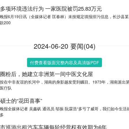
多项环境违法行为 一家医院被罚25.83万元
晚报6月19日讯（全媒体记者 匡春林）未按规定填报排污信息，长沙县
款200
2024-06-20 要闻(04)
付费查看版面完整内容及高清版PDF
圈粉后，她建立非洲第一间中医文化屋
按在中非友谊的长河中，湖南的身影越发受到瞩目。1973年，湖南派出
医疗队
后硕士的“花田喜事”
晚报全媒体记者 吴鑫矾 通讯员 邬振 阮霖浩“多亏了威哥，我们如今生活
多
市巡游出租汽车车辆每轮经营权有效期为6年