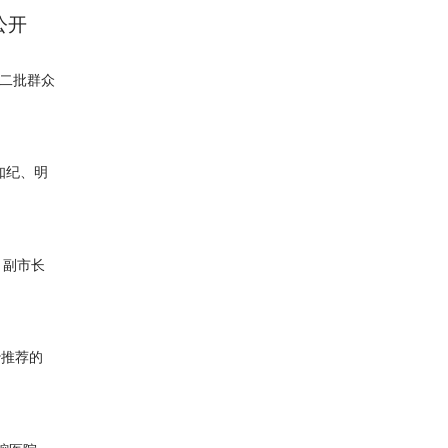
公开
十二批群众
知纪、明
，副市长
沙推荐的