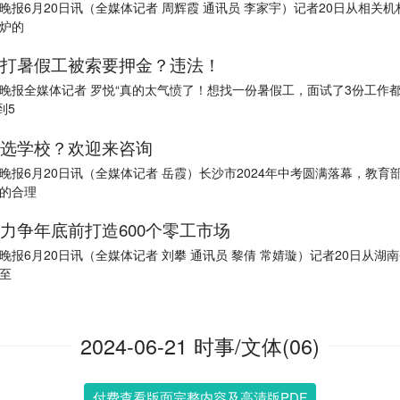
晚报6月20日讯（全媒体记者 周辉霞 通讯员 李家宇）记者20日从相关
炉的
打暑假工被索要押金？违法！
晚报全媒体记者 罗悦“真的太气愤了！想找一份暑假工，面试了3份工作
到5
选学校？欢迎来咨询
晚报6月20日讯（全媒体记者 岳霞）长沙市2024年中考圆满落幕，教育
的合理
力争年底前打造600个零工市场
晚报6月20日讯（全媒体记者 刘攀 通讯员 黎倩 常婧璇）记者20日从湖
至
2024-06-21 时事/文体(06)
付费查看版面完整内容及高清版PDF