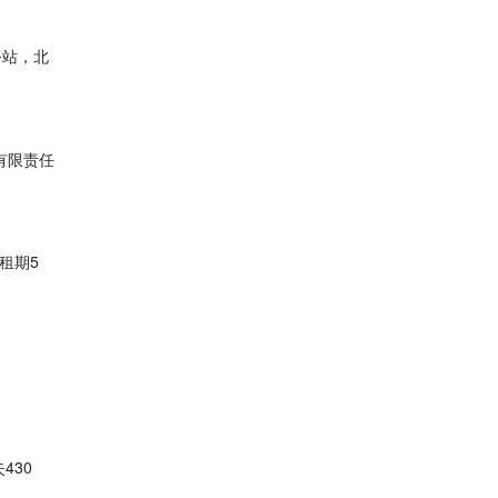
务站，北
有限责任
租期5
430