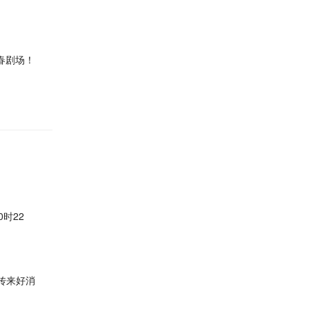
春剧场！
时22
区传来好消