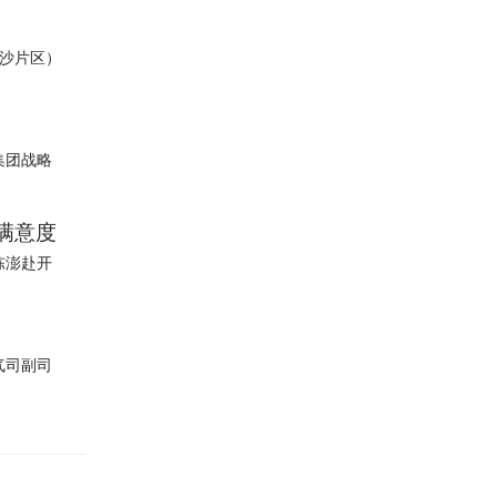
长沙片区）
集团战略
满意度
陈澎赴开
气司副司