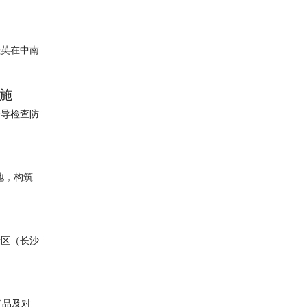
桂英在中南
施
督导检查防
地，构筑
新区（长沙
宣品及对