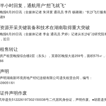
半小时回复，通航用户“想飞就飞”
晚报6月20日讯（全媒体记者 朱泽寰 通讯员 李丹 杨璐璐）“长沙飞行服
请9
资源开采关键装备和技术在湖南取得重大突破
晚报6月20日讯（全媒体记者 李金 通讯员 尹婷）记者从长沙矿冶研究院
，近日
租售转让
房产租赁晚报综合楼2层（东头），芙蓉区晚报大道259号，面积575㎡，
66
声明
声明湖南新环境房地产经纪连锁有限公司遗失租赁合同，编号：
539051/61
证件声明作废
武华遗失512226197302150038号二代居民身份证，声明作废。●胡星遗失