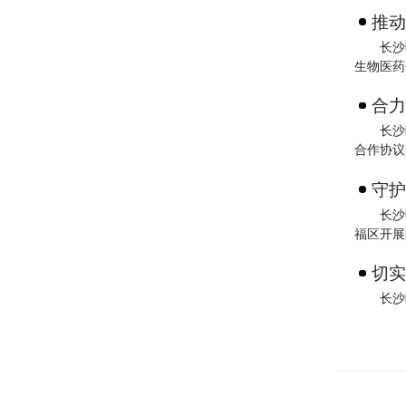
推动
长沙
生物医药
合力
长沙
合作协议
守护
长沙
福区开展
切实
长沙