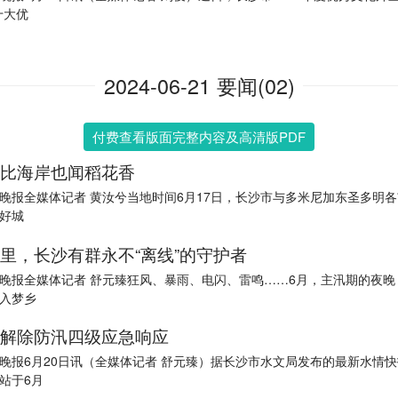
十大优
2024-06-21 要闻(02)
付费查看版面完整内容及高清版PDF
比海岸也闻稻花香
晚报全媒体记者 黄汝兮当地时间6月17日，长沙市与多米尼加东圣多明
好城
里，长沙有群永不“离线”的守护者
晚报全媒体记者 舒元臻狂风、暴雨、电闪、雷鸣……6月，主汛期的夜晚
入梦乡
解除防汛四级应急响应
晚报6月20日讯（全媒体记者 舒元臻）据长沙市水文局发布的最新水情
站于6月