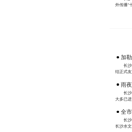
外传播“
加勒
长沙
结正式友
雨夜
长沙
大多已进
全市
长沙
长沙水文