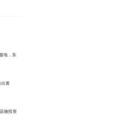
区腹地，东
染出黄
础设施投资