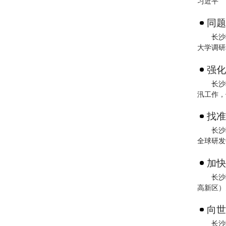
习近平
同题
长沙
大学调研
强化
长沙
汛工作，
找准
长沙
全球研发
加快
长沙
高新区）
向世
长沙