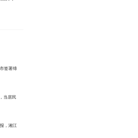
各市签署缔
，当居民
快报，湘江