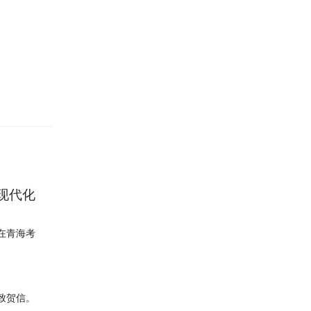
现代化
在青海考
会致贺信。