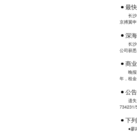
最快
长沙
京搏翼申
深海
长沙
公司获悉
商业
晚报
年，租金
公告
遗失
734231/
下列
●廖