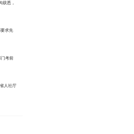
机构获悉，
都要求先
部门考前
南省人社厅