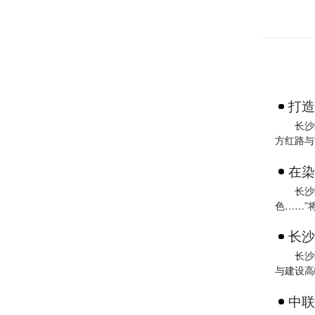
打造
长沙
方红路与
在染
长沙
色……”
长沙
长沙
与建设高
中联