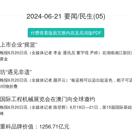
2024-06-21 要闻/民生(05)
付费查看版面完整内容及高清版PDF
上市企业“摇篮”
晚报6月20日讯（全媒体记者 李金 通讯员 董宇瑶 尹婷）在湖南湘江新
黄金
坊“遇见非遗”
晚报6月20日讯（全媒体记者 颜开云）“板蓝根可以染出靛蓝色，栀子可
将织物折叠
国际工程机械展览会在澳门向全球邀约
晚报6月20日讯（全媒体记者 陈登辉）6月19日—21日，第15届国际基
峰
重科品牌价值：1256.71亿元