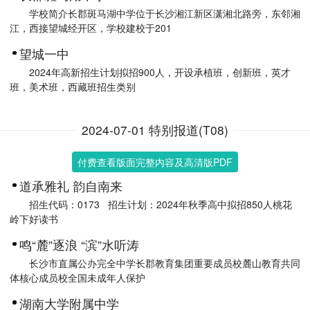
学校简介长郡斑马湖中学位于长沙湘江新区潇湘北路旁，东邻湘
江，西接望城经开区，学校建校于201
望城一中
2024年高新招生计划拟招900人，开设承植班，创新班，英才
班，美术班，西藏班招生类别
2024-07-01 特别报道(T08)
付费查看版面完整内容及高清版PDF
道承雅礼 韵自南来
招生代码：0173 招生计划：2024年秋季高中拟招850人桃花
岭下好读书
鸣“麓”逐浪 “滨”水听涛
长沙市直属公办完全中学长郡教育集团重要成员校麓山教育共同
体核心成员校全国未成年人保护
湖南大学附属中学