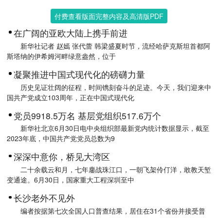
付费查看版面完整内容及高清版PDF
在广阔的亚欧大陆上携手前进
新华社记者 赵嫣 张代蕾 韩梁盛夏时节，流经哈萨克斯坦首都阿
斯塔纳的伊希姆河畔绿意盎然，位于
凝聚推进中国式现代化的磅礴力量
历史见证壮阔的征程，时间镌刻奋斗的足迹。今天，我们迎来中
国共产党成立103周年，正在中国式现代化
党员9918.5万名 基层党组织517.6万个
新华社北京6月30日电中央组织部最新党内统计数据显示，截至
2023年底，中国共产党党员总数为9
深深中意你，桥见大湾区
二十余载云和月，七年鏖战珠江口，一朝飞架伶仃洋，敢教天堑
变通途。6月30日，国家重大工程深圳至中
长沙老外不见外
编者按据第七次全国人口普查结果，居住在31个省份并接受普