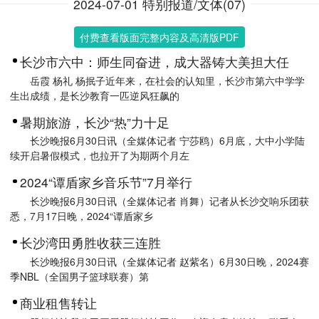
2024-07-01 特别报道/文体(07)
付费查看版面完整内容及高清版PDF
长沙市六中：师生同奋进，成大器铸大美担大任
岳霞 杨礼 杨抿子近年来，在社会的认知里，长沙市第六中学学
生出成绩，是长沙教育一匹逆风狂飙的
暑期旅游，长沙“热”力十足
长沙晚报6月30日讯（全媒体记者 宁莎鸥）6月底，大中小学陆
续开启暑假模式，也拉开了为期两个月左
2024“谭盾家乡音乐节”7月举行
长沙晚报6月30日讯（全媒体记者 肖舞）记者从长沙交响乐团获
悉，7月17日晚，2024“谭盾家乡
长沙湾田勇胜收获三连胜
长沙晚报6月30日讯（全媒体记者 赵紫名）6月30日晚，2024赛
季NBL（全国男子篮球联赛）第
商业租售转让