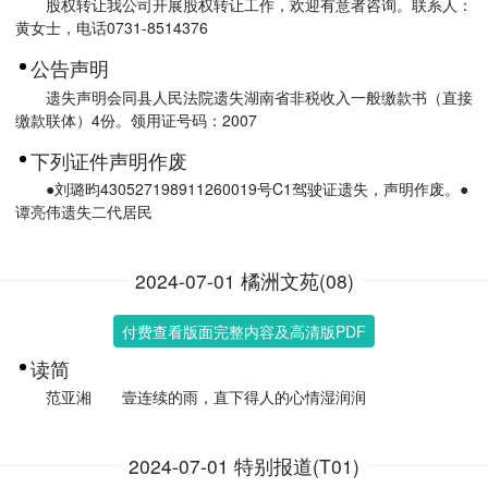
股权转让我公司开展股权转让工作，欢迎有意者咨询。联系人：
黄女士，电话0731-8514376
公告声明
遗失声明会同县人民法院遗失湖南省非税收入一般缴款书（直接
缴款联体）4份。领用证号码：2007
下列证件声明作废
●刘璐昀430527198911260019号C1驾驶证遗失，声明作废。●
谭亮伟遗失二代居民
2024-07-01 橘洲文苑(08)
付费查看版面完整内容及高清版PDF
读简
范亚湘 壹连续的雨，直下得人的心情湿润润
2024-07-01 特别报道(T01)