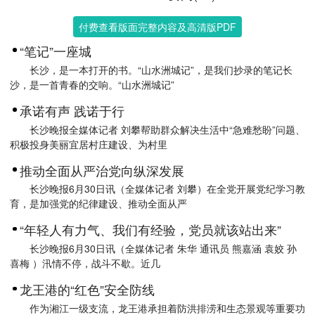
付费查看版面完整内容及高清版PDF
“笔记”一座城
长沙，是一本打开的书。“山水洲城记”，是我们抄录的笔记长
沙，是一首青春的交响。“山水洲城记”
承诺有声 践诺于行
长沙晚报全媒体记者 刘攀帮助群众解决生活中“急难愁盼”问题、
积极投身美丽宜居村庄建设、为村里
推动全面从严治党向纵深发展
长沙晚报6月30日讯（全媒体记者 刘攀）在全党开展党纪学习教
育，是加强党的纪律建设、推动全面从严
“年轻人有力气、我们有经验，党员就该站出来”
长沙晚报6月30日讯（全媒体记者 朱华 通讯员 熊嘉涵 袁姣 孙
喜梅 ）汛情不停，战斗不歇。近几
龙王港的“红色”安全防线
作为湘江一级支流，龙王港承担着防洪排涝和生态景观等重要功