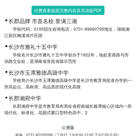
付费查看版面完整内容及高清版PDF
长郡品牌 市直名校 誉满三湘
学校代码：0155招生咨询电话：0731-89660795地址：湖南湘
江新区梅溪湖片区踏
长沙市雅礼十五中学
学校名片长沙市雅礼十五中学创办于1922年，地处芙蓉路与劳
动路交会处，是湖南省首批省级示范性
长沙市玉潭雅德高级中学
学校简介长沙市玉潭雅德高级中学是长沙市教育局批准办学的一
所高起点、高标准、高品质的现代化高级
长郡湘府中学
长郡湘府中学是市教育局布局在省府南城长株潭核心区域内一所
现代化、标准化、花园式窗口型特色高中。2
公测版
咨询：
0731-82205399（工作日 上午9:00-12:00 下午2:00-5:30）