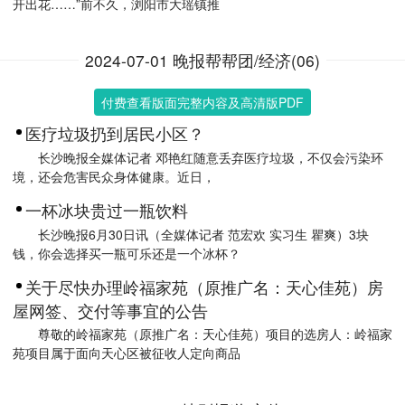
开出花……”前不久，浏阳市大瑶镇推
2024-07-01 晚报帮帮团/经济(06)
付费查看版面完整内容及高清版PDF
医疗垃圾扔到居民小区？
长沙晚报全媒体记者 邓艳红随意丢弃医疗垃圾，不仅会污染环
境，还会危害民众身体健康。近日，
一杯冰块贵过一瓶饮料
长沙晚报6月30日讯（全媒体记者 范宏欢 实习生 瞿爽）3块
钱，你会选择买一瓶可乐还是一个冰杯？
关于尽快办理岭福家苑（原推广名：天心佳苑）房
屋网签、交付等事宜的公告
尊敬的岭福家苑（原推广名：天心佳苑）项目的选房人：岭福家
苑项目属于面向天心区被征收人定向商品