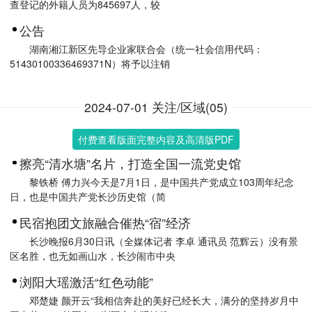
查登记的外籍人员为845697人，较
公告
湖南湘江新区先导企业家联合会（统一社会信用代码：
51430100336469371N）将予以注销
2024-07-01 关注/区域(05)
付费查看版面完整内容及高清版PDF
擦亮“清水塘”名片，打造全国一流党史馆
黎铁桥 傅力兴今天是7月1日，是中国共产党成立103周年纪念
日，也是中国共产党长沙历史馆（简
民宿抱团文旅融合催热“宿”经济
长沙晚报6月30日讯（全媒体记者 李卓 通讯员 范辉云）没有景
区名胜，也无如画山水，长沙闹市中央
浏阳大瑶激活“红色动能”
邓楚婕 颜开云“我相信奔赴的美好已经长大，满分的坚持岁月中