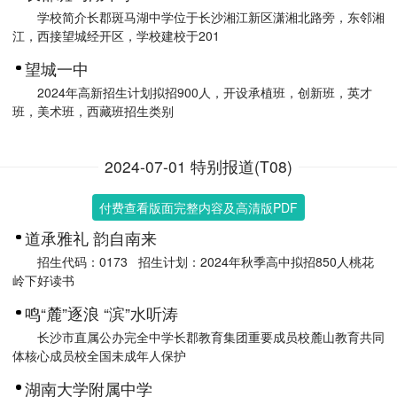
学校简介长郡斑马湖中学位于长沙湘江新区潇湘北路旁，东邻湘
江，西接望城经开区，学校建校于201
望城一中
2024年高新招生计划拟招900人，开设承植班，创新班，英才
班，美术班，西藏班招生类别
2024-07-01 特别报道(T08)
付费查看版面完整内容及高清版PDF
道承雅礼 韵自南来
招生代码：0173 招生计划：2024年秋季高中拟招850人桃花
岭下好读书
鸣“麓”逐浪 “滨”水听涛
长沙市直属公办完全中学长郡教育集团重要成员校麓山教育共同
体核心成员校全国未成年人保护
湖南大学附属中学