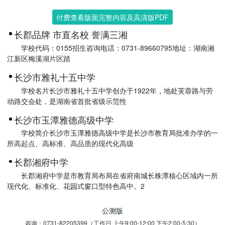
付费查看版面完整内容及高清版PDF
长郡品牌 市直名校 誉满三湘
学校代码：0155招生咨询电话：0731-89660795地址：湖南湘
江新区梅溪湖片区踏
长沙市雅礼十五中学
学校名片长沙市雅礼十五中学创办于1922年，地处芙蓉路与劳
动路交会处，是湖南省首批省级示范性
长沙市玉潭雅德高级中学
学校简介长沙市玉潭雅德高级中学是长沙市教育局批准办学的一
所高起点、高标准、高品质的现代化高级
长郡湘府中学
长郡湘府中学是市教育局布局在省府南城长株潭核心区域内一所
现代化、标准化、花园式窗口型特色高中。2
公测版
咨询：
0731-82205399（工作日 上午9:00-12:00 下午2:00-5:30）