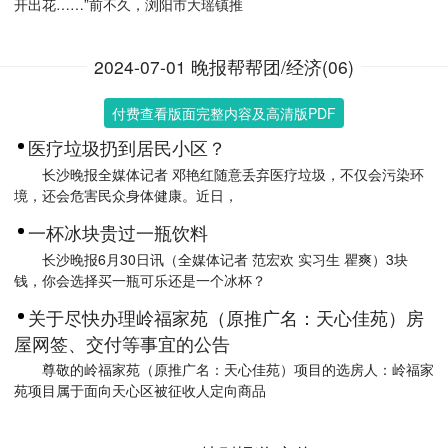
开出花……”前不久，浏阳市大瑶镇推
2024-07-01 晚报帮帮团/经济(06)
付费查看版面完整内容及高清版PDF
医疗垃圾扔到居民小区？
长沙晚报全媒体记者 邓艳红随意丢弃医疗垃圾，不仅会污染环
境，还会危害民众身体健康。近日，
一杯冰块贵过一瓶饮料
长沙晚报6月30日讯（全媒体记者 范宏欢 实习生 瞿爽）3块
钱，你会选择买一瓶可乐还是一个冰杯？
关于尽快办理岭福家苑（原推广名：天心佳苑）房
屋网签、交付等事宜的公告
尊敬的岭福家苑（原推广名：天心佳苑）项目的选房人：岭福家
苑项目属于面向天心区被征收人定向商品