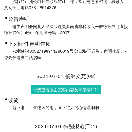
股权转让我公司开展股权转让工作，欢迎有意者咨询。联系人：
黄女士，电话0731-8514376
公告声明
遗失声明会同县人民法院遗失湖南省非税收入一般缴款书（直接
缴款联体）4份。领用证号码：2007
下列证件声明作废
●刘璐昀430527198911260019号C1驾驶证遗失，声明作废。●
谭亮伟遗失二代居民
2024-07-01 橘洲文苑(08)
付费查看版面完整内容及高清版PDF
读简
范亚湘 壹连续的雨，直下得人的心情湿润润
2024-07-01 特别报道(T01)