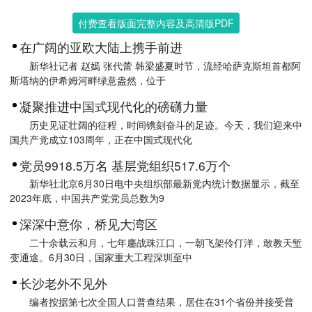
付费查看版面完整内容及高清版PDF
在广阔的亚欧大陆上携手前进
新华社记者 赵嫣 张代蕾 韩梁盛夏时节，流经哈萨克斯坦首都阿
斯塔纳的伊希姆河畔绿意盎然，位于
凝聚推进中国式现代化的磅礴力量
历史见证壮阔的征程，时间镌刻奋斗的足迹。今天，我们迎来中
国共产党成立103周年，正在中国式现代化
党员9918.5万名 基层党组织517.6万个
新华社北京6月30日电中央组织部最新党内统计数据显示，截至
2023年底，中国共产党党员总数为9
深深中意你，桥见大湾区
二十余载云和月，七年鏖战珠江口，一朝飞架伶仃洋，敢教天堑
变通途。6月30日，国家重大工程深圳至中
长沙老外不见外
编者按据第七次全国人口普查结果，居住在31个省份并接受普