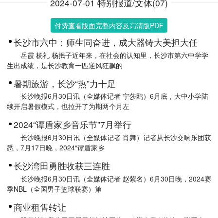
2024-07-01 特别报道/文体(07)
付费查看版面完整内容及高清版PDF
长沙市六中：师生同奋进，成大器铸大美担大任
岳霞 杨礼 杨抿子近年来，在社会的认知里，长沙市第六中学学
生出成绩，是长沙教育一匹逆风狂飙的
暑期旅游，长沙“热”力十足
长沙晚报6月30日讯（全媒体记者 宁莎鸥）6月底，大中小学陆
续开启暑假模式，也拉开了为期两个月左
2024“谭盾家乡音乐节”7月举行
长沙晚报6月30日讯（全媒体记者 肖舞）记者从长沙交响乐团获
悉，7月17日晚，2024“谭盾家乡
长沙湾田勇胜收获三连胜
长沙晚报6月30日讯（全媒体记者 赵紫名）6月30日晚，2024赛
季NBL（全国男子篮球联赛）第
商业租售转让