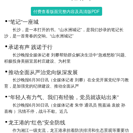
付费查看版面完整内容及高清版PDF
“笔记”一座城
长沙，是一本打开的书。“山水洲城记”，是我们抄录的笔记长
沙，是一首青春的交响。“山水洲城记”
承诺有声 践诺于行
长沙晚报全媒体记者 刘攀帮助群众解决生活中“急难愁盼”问题、
积极投身美丽宜居村庄建设、为村里
推动全面从严治党向纵深发展
长沙晚报6月30日讯（全媒体记者 刘攀）在全党开展党纪学习教
育，是加强党的纪律建设、推动全面从严
“年轻人有力气、我们有经验，党员就该站出来”
长沙晚报6月30日讯（全媒体记者 朱华 通讯员 熊嘉涵 袁姣 孙
喜梅 ）汛情不停，战斗不歇。近几
龙王港的“红色”安全防线
作为湘江一级支流，龙王港承担着防洪排涝和生态景观等重要功