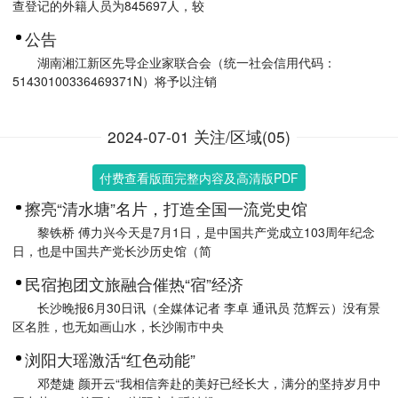
查登记的外籍人员为845697人，较
公告
湖南湘江新区先导企业家联合会（统一社会信用代码：
51430100336469371N）将予以注销
2024-07-01 关注/区域(05)
付费查看版面完整内容及高清版PDF
擦亮“清水塘”名片，打造全国一流党史馆
黎铁桥 傅力兴今天是7月1日，是中国共产党成立103周年纪念
日，也是中国共产党长沙历史馆（简
民宿抱团文旅融合催热“宿”经济
长沙晚报6月30日讯（全媒体记者 李卓 通讯员 范辉云）没有景
区名胜，也无如画山水，长沙闹市中央
浏阳大瑶激活“红色动能”
邓楚婕 颜开云“我相信奔赴的美好已经长大，满分的坚持岁月中