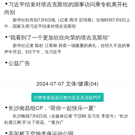
习近平结束对塔吉克斯坦的国事访问乘专机离开杜
尚别
新华社杜尚别7月6日电（记者 商洋 彭培根）当地时间7月6日上
午，国家主席习近平结束对塔吉克斯坦
“我看到了一个更加欣欣向荣的塔吉克斯坦”
新华社记者 陈杉 江宥林 孙奕一场隆重的典礼，在经久不息的掌
声中开启。5日下午，当习近平
公益广告
2024-07-07 文体/健康(04)
付费查看版面完整内容及高清版PDF
长沙南昌组CP，“荷你一起快乐一夏”
长沙晚报7月6日讯（全媒体记者 宁莎鸥 实习生 李若兮）“长沙
杜甫江阁‘开’出了荷花。”“黄兴广
高架桥下空地变身运动公园