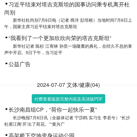
习近平结束对塔吉克斯坦的国事访问乘专机离开杜
尚别
新华社杜尚别7月6日电（记者 商洋 彭培根）当地时间7月6日上
午，国家主席习近平结束对塔吉克斯坦
“我看到了一个更加欣欣向荣的塔吉克斯坦”
新华社记者 陈杉 江宥林 孙奕一场隆重的典礼，在经久不息的掌
声中开启。5日下午，当习近平
公益广告
2024-07-07 文体/健康(04)
付费查看版面完整内容及高清版PDF
长沙南昌组CP，“荷你一起快乐一夏”
长沙晚报7月6日讯（全媒体记者 宁莎鸥 实习生 李若兮）“长沙
杜甫江阁‘开’出了荷花。”“黄兴广
高架桥下空地变身运动公园