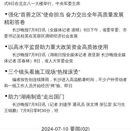
式9日在北京八一大楼举行。中央军委主席
强化“首善之区”使命担当 奋力交出全年高质量发展
精彩答卷
长沙晚报7月9日讯（全媒体记者 凌晴）9日下午，省委常委、市
委书记吴桂英在芙蓉区调研经济社会发展
以高水平监督助力重大政策资金高质效使用
长沙晚报7月9日讯（湖南日报全媒体记者 唐亚新 长沙晚报全媒
体记者 匡春林）8日，省人大常委会党
三个镜头看施工现场“热辣滚烫”
编者按告别连续降雨，长沙进入高温酷暑时间，不少户外劳动者
和一线工作人员开始经历“烤”验。即日
助力“湖南制造”走出国门
长沙晚报7月9日讯（记者 刘捷萍 通讯员 张文博 张弘雷 实习生
王锦鹏）7月9日零时30分，经
2024-07-10 要闻(02)