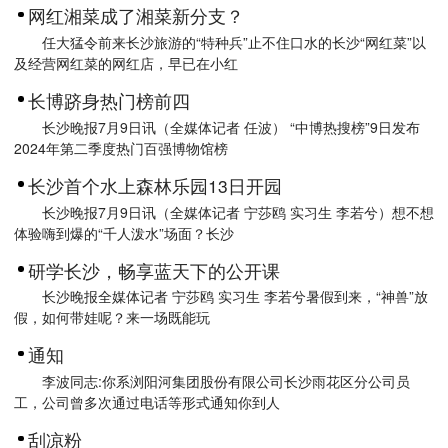
网红湘菜成了湘菜新分支？
任大猛令前来长沙旅游的“特种兵”止不住口水的长沙“网红菜”以
及经营网红菜的网红店，早已在小红
长博跻身热门榜前四
长沙晚报7月9日讯（全媒体记者 任波） “中博热搜榜”9日发布
2024年第二季度热门百强博物馆榜
长沙首个水上森林乐园13日开园
长沙晚报7月9日讯（全媒体记者 宁莎鸥 实习生 李若兮）想不想
体验嗨到爆的“千人泼水”场面？长沙
研学长沙，畅享蓝天下的公开课
长沙晚报全媒体记者 宁莎鸥 实习生 李若兮暑假到来，“神兽”放
假，如何带娃呢？来一场既能玩
通知
李波同志:你系浏阳河集团股份有限公司长沙雨花区分公司员
工，公司曾多次通过电话等形式通知你到人
刮凉粉