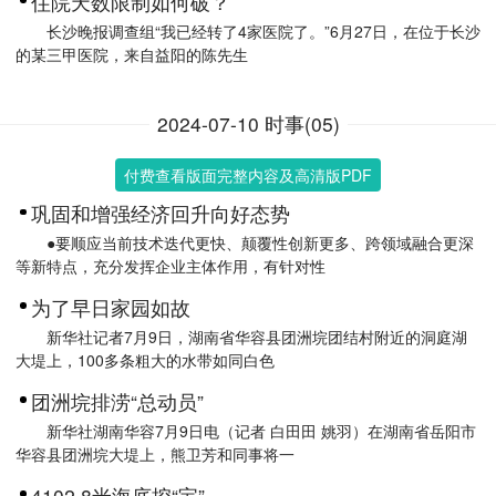
住院天数限制如何破？
长沙晚报调查组“我已经转了4家医院了。”6月27日，在位于长沙
的某三甲医院，来自益阳的陈先生
2024-07-10 时事(05)
付费查看版面完整内容及高清版PDF
巩固和增强经济回升向好态势
●要顺应当前技术迭代更快、颠覆性创新更多、跨领域融合更深
等新特点，充分发挥企业主体作用，有针对性
为了早日家园如故
新华社记者7月9日，湖南省华容县团洲垸团结村附近的洞庭湖
大堤上，100多条粗大的水带如同白色
团洲垸排涝“总动员”
新华社湖南华容7月9日电（记者 白田田 姚羽）在湖南省岳阳市
华容县团洲垸大堤上，熊卫芳和同事将一
4102.8米海底挖“宝”