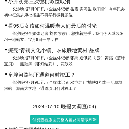
小升初第三次微机派位取消
长沙晚报7月9日讯（全媒体记者 岳霞 实习生 欧阳雪）今年民办
初中征集志愿批招生不再举行微机派位
看95后女孩如何温暖老人们最后的时光
长沙晚报全媒体记者 刘俊“奶奶，您扶着把手，我们今天继续练
习平稳站立。”7月8日一早，在
擦亮“青铜文化小镇、农旅胜地黄材”品牌
长沙晚报7月9日讯（全媒体记者 张禹 通讯员 向云）舞蹈《篮球
宝贝》、腰鼓舞《张灯结彩》、花鼓戏
阜埠河路地下通道何时竣工？
长沙晚报7月9日讯（全媒体记者 邓艳红）“地铁3号线一期阜埠
河站—湖南大学地下通道项目何时竣工？
2024-07-10 晚报大调查(04)
付费查看版面完整内容及高清版PDF