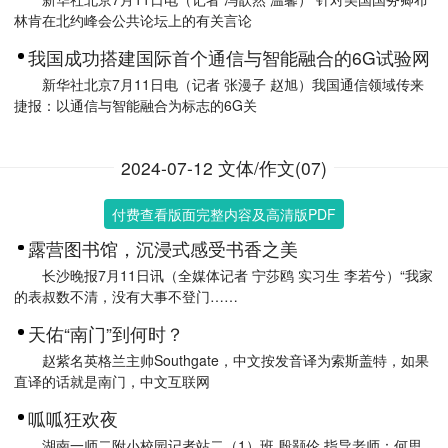
林肯在北约峰会公共论坛上的有关言论
我国成功搭建国际首个通信与智能融合的6G试验网
新华社北京7月11日电（记者 张漫子 赵旭）我国通信领域传来
捷报：以通信与智能融合为标志的6G关
2024-07-12 文体/作文(07)
付费查看版面完整内容及高清版PDF
露营图书馆，沉浸式感受书香之美
长沙晚报7月11日讯（全媒体记者 宁莎鸥 实习生 李若兮）“我家
的表叔数不清，没有大事不登门……
天佑“南门”到何时？
赵紫名英格兰主帅Southgate，中文按发音译为索斯盖特，如果
直译的话就是南门，中文互联网
呱呱狂欢夜
湖南一师二附小校园记者站二（1）班 殷颢伦 指导老师：何思