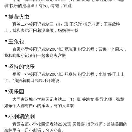
琪“快乐的池塘里面有只小青蛙，它跳
抓萤火虫
育英二小校园记者站三（4）班 王乐洋 指导老师：王嘉欣晚
上，我和表弟正闲着没事做，妈妈说带我
玉兔包
泰禹小学校园记者站2004班 罗瑞琳 指导老师：曹娜一个周末，
我和晚报小记者们一起来到火宫殿
坚持的快乐
岳麓一小校园记者站2004班 舒卓伟 指导老师：李玲“终于上山
了。”我捂着胸口气喘吁吁地说。
溪乐园
大同古汉城小学校园记者站二（1）班 关凯文 指导老师：张慧
如每个人都有自己的乐园，有的人喜欢
小刺猬的刺
青园友谊小学校园记者站2202班 吴晨嘉 指导老师：曾洁美丽的
森林里有一只小刺猬，名叫小白。