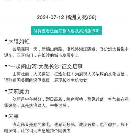
2024-07-12 橘洲文苑(08)
付费查看版面完整内容及高清版PDF
大道如虹
曾瑞霖同一天，新韶山南路、湘雅路湘江隧道、香炉洲大桥集中
通车。三喜临门，在长沙的城市发展史上
“一起阅山河·大美长沙”征文启事
山河壮丽，人民豪迈，征途如虹！为展现人民浓厚的文化自信，
讴歌祖国美丽的深厚底蕴，展现长沙生机勃勃
茉莉魔力
刘新昌中午时分，烈日高悬，蝉声嘶鸣，熏风过处，空气都在霍
霍燃烧，真是热浪逼人。午餐过后，
闲事
唐定伟又是她的来电。他感到烦腻。他没有接，也不想挂。按下
电源键，让它悄无声息地独个闹腾去