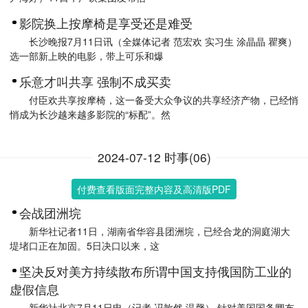
影院换上按摩椅是享受还是难受
长沙晚报7月11日讯（全媒体记者 范宏欢 实习生 涂晶晶 瞿爽）
选一部新上映的电影，带上可乐和爆
乐意才叫共享 强制不成买卖
付臣欢共享按摩椅，这一备受大众争议的共享经济产物，已经悄
悄成为长沙越来越多影院的“标配”。然
2024-07-12 时事(06)
付费查看版面完整内容及高清版PDF
会战团洲垸
新华社记者11日，湖南省华容县团洲垸，已经合龙的洞庭湖大
堤堵口正在加固。5日决口以来，这
坚决反对美方持续散布所谓中国支持俄国防工业的
虚假信息
新华社北京7月11日电（记者 冯歆然 温馨） 针对美国国务卿布