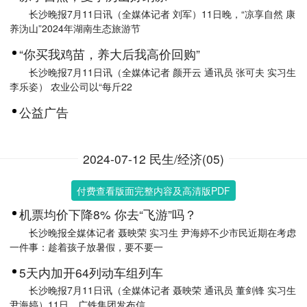
长沙晚报7月11日讯（全媒体记者 刘军）11日晚，“凉享自然 康
养沩山”2024年湖南生态旅游节
“你买我鸡苗，养大后我高价回购”
长沙晚报7月11日讯（全媒体记者 颜开云 通讯员 张可夫 实习生
李乐姿） 农业公司以“每斤22
公益广告
2024-07-12 民生/经济(05)
付费查看版面完整内容及高清版PDF
机票均价下降8% 你去“飞游”吗？
长沙晚报全媒体记者 聂映荣 实习生 尹海婷不少市民近期在考虑
一件事：趁着孩子放暑假，要不要一
5天内加开64列动车组列车
长沙晚报7月11日讯（全媒体记者 聂映荣 通讯员 董剑锋 实习生
尹海婷）11日，广铁集团发布信