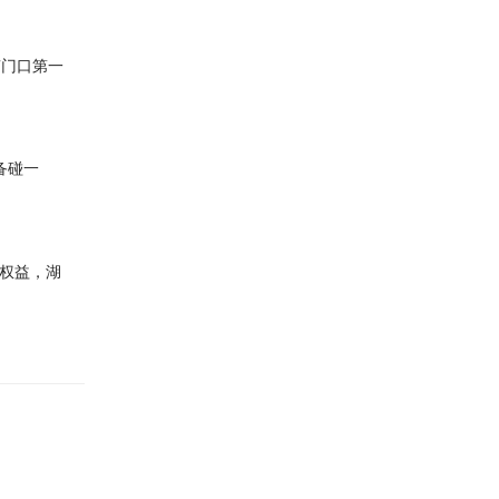
南门口第一
备碰一
法权益，湖