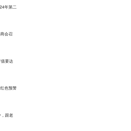
24年第二
协商会召
产值要达
温红色预警
少，跟老