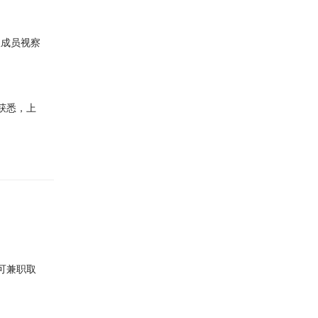
议成员视察
局获悉，上
可兼职取