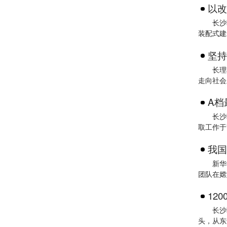
以改
长沙
装配式建
坚持
长理
走向社会
A档
长沙
取工作于
我国
新华
团队在嫦
12
长沙
头，从东