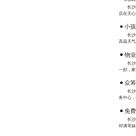
长沙
店在天心
小孩
长沙
高温天气
物业
长沙
一刻，家
众筹
长沙
务中心，
免费
长沙
对满哥妹