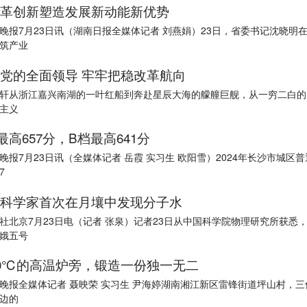
革创新塑造发展新动能新优势
晚报7月23日讯（湖南日报全媒体记者 刘燕娟）23日，省委书记沈晓明
筑产业
党的全面领导 牢牢把稳改革航向
轩从浙江嘉兴南湖的一叶红船到奔赴星辰大海的艨艟巨舰，从一穷二白的
主义
最高657分，B档最高641分
晚报7月23日讯（全媒体记者 岳霞 实习生 欧阳雪）2024年长沙市城区
7
科学家首次在月壤中发现分子水
社北京7月23日电（记者 张泉）记者23日从中国科学院物理研究所获悉
娥五号
00℃的高温炉旁，锻造一份独一无二
晚报全媒体记者 聂映荣 实习生 尹海婷湖南湘江新区雷锋街道坪山村，三
边的