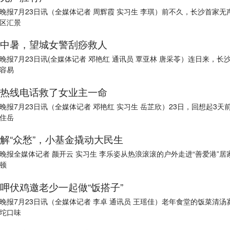
晚报7月23日讯（全媒体记者 周辉霞 实习生 李琪）前不久，长沙首家无
区汇景
中暑，望城女警刮痧救人
晚报7月23日讯(全媒体记者 邓艳红 通讯员 覃亚林 唐采苓）连日来，长
容易
热线电话救了女业主一命
晚报7月23日讯（全媒体记者 邓艳红 实习生 岳芷欣）23日，回想起3天
住岳
解“众愁”，小基金撬动大民生
晚报全媒体记者 颜开云 实习生 李乐姿从热浪滚滚的户外走进“善爱港”居
顿
呷伏鸡邀老少一起做“饭搭子”
晚报7月23日讯（全媒体记者 李卓 通讯员 王瑶佳）老年食堂的饭菜清汤
坨口味