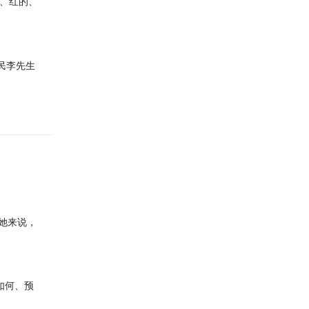
的、红的、
民李先生
她来说，
如何、预