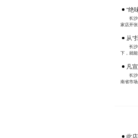
“绝
长沙
家店开张
从“
长沙
下，就能
凡宣
长沙
南省市场
此店