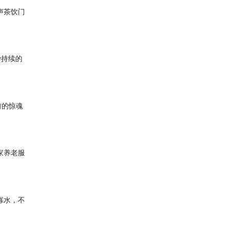
声茶饮门
沙持续的
前的惊魂
家养老服
寡水，不