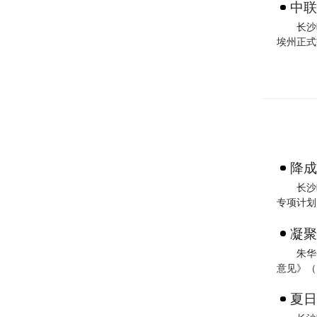
中联
长沙
埃州正式
降成
长沙
专项计划
凝聚
朱华
意见》（
夏日