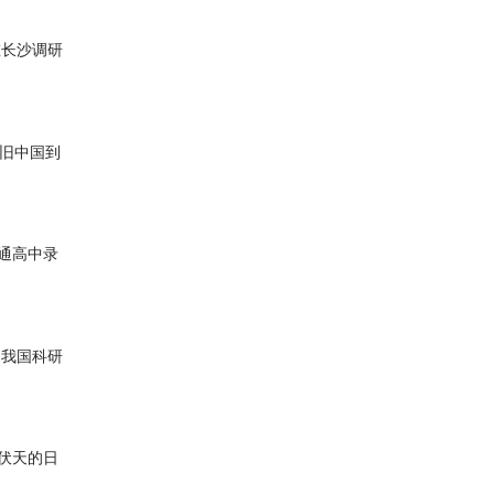
在长沙调研
旧中国到
普通高中录
，我国科研
伏天的日