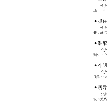
长沙
场——“
抓住
长沙
开，就“
装配
长沙
到5000
今明
长沙
信号：2
诱导
长沙
板有关系