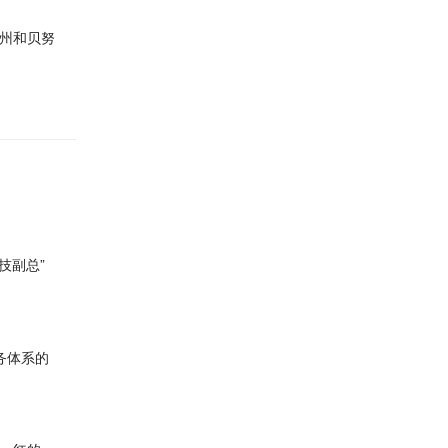
瓦州和贝努
技副总”
务体系的