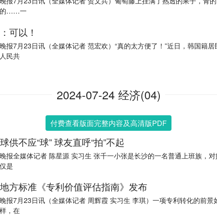
晚报7月23日讯（全媒体记者 贺文兵）葡萄藤上挂满了熟透的果子，青
的……一
：可以！
晚报7月23日讯（全媒体记者 范宏欢）“真的太方便了！”近日，韩国籍居
人民共
2024-07-24 经济(04)
付费查看版面完整内容及高清版PDF
球供不应“球” 球友直呼“拍”不起
晚报全媒体记者 陈星源 实习生 张千一小张是长沙的一名普通上班族，对
仅是
地方标准《专利价值评估指南》发布
晚报7月23日讯（全媒体记者 周辉霞 实习生 李琪）一项专利转化的前景
样，在