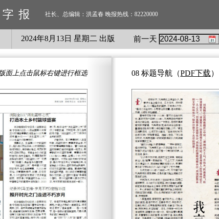
数字报
社长、总编辑：洪孟春 晚报热线：82220000
2024
年
8
月
13
日 星期
二
出版
前一天
08 标题导航
（
PDF下载
）
版面上点击鼠标右键进行框选