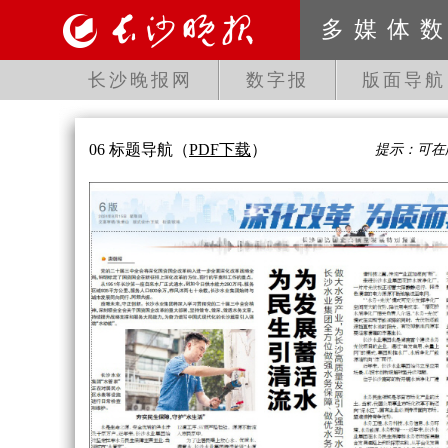
多媒体
长沙晚报网
数字报
版面导航
06 标题导航
（
PDF下载
）
提示：可在