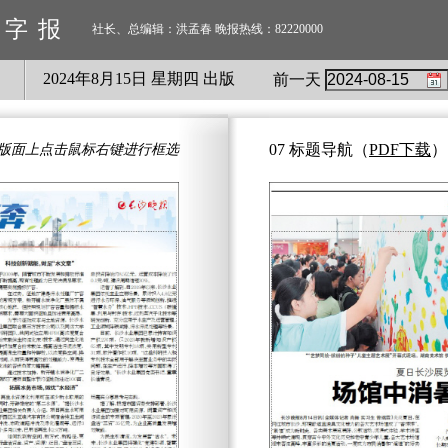
数字报
社长、总编辑：洪孟春 晚报热线：82220000
2024
年
8
月
15
日 星期
四
出版
前一天
07 标题导航
（
PDF下载
）
版面上点击鼠标右键进行框选