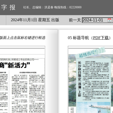
数字报
社长、总编辑：洪孟春 晚报热线：82220000
2024
年
11
月
1
日 星期
五
出版
前一天
05 标题导航
（
PDF下载
）
版面上点击鼠标右键进行框选