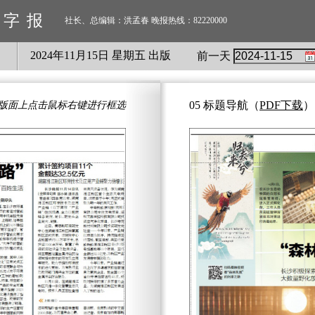
数字报
社长、总编辑：洪孟春 晚报热线：82220000
2024
年
11
月
15
日 星期
五
出版
前一天
05 标题导航
（
PDF下载
）
版面上点击鼠标右键进行框选