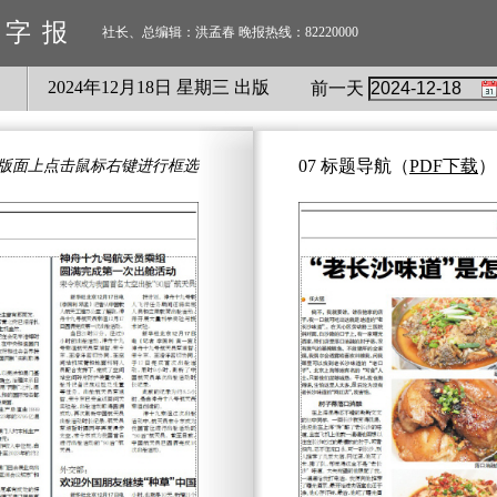
数字报
社长、总编辑：洪孟春 晚报热线：82220000
2024
年
12
月
18
日 星期
三
出版
前一天
07 标题导航
（
PDF下载
）
版面上点击鼠标右键进行框选