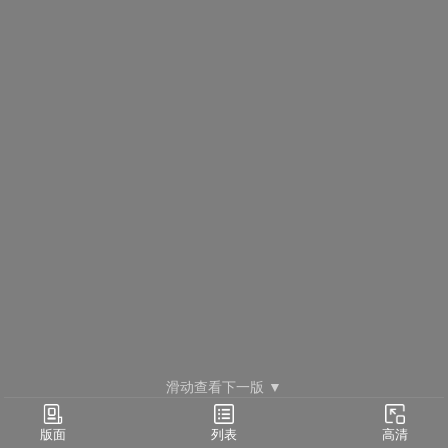
滑动查看下一版 ▼
要闻(02)
列表
版面
高清