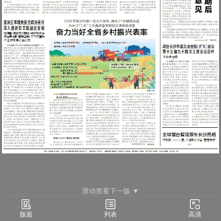
滑动查看下一版 ▼
要闻(02)
列表
版面
高清