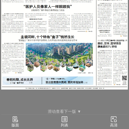
滑动查看下一版 ▼
要闻(02)
列表
版面
高清