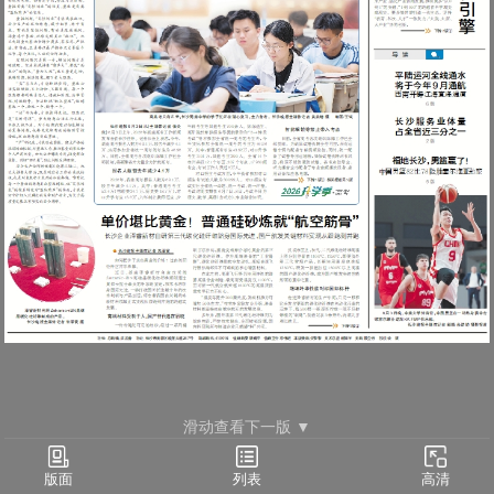
滑动查看下一版 ▼
要闻(02)
列表
版面
高清