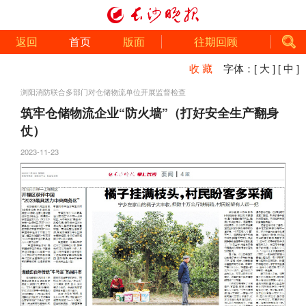
返回
首页
版面
往期回顾
收 藏
字体：
[ 大 ]
[ 中 ]
浏阳消防联合多部门对仓储物流单位开展监督检查
筑牢仓储物流企业“防火墙”（打好安全生产翻身
仗）
2023-11-23