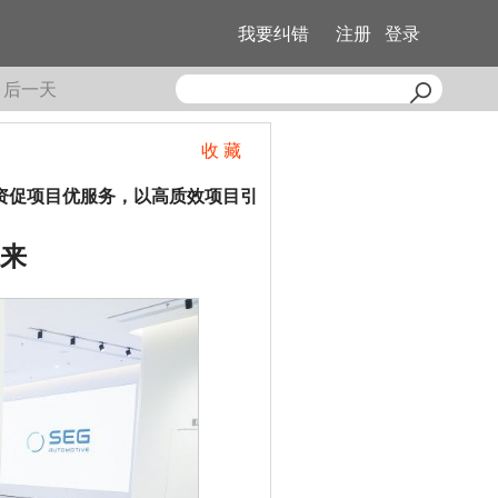
我要纠错
注册
登录
后一天
收 藏
资促项目优服务，以高质效项目引
未来