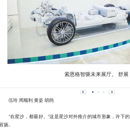
索恩格智驱未来展厅。 舒展 
伍玲 周顺利 黄姿 胡鸽
“在星沙，都最好。”这是星沙对外推介的城市形象，许下的
宣扬。