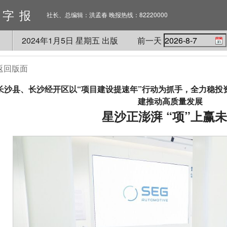
数字报
社长、总编辑：洪孟春 晚报热线：82220000
2024
年
1
月
5
日 星期
五
出版
前一天
返回版面
长沙县、长沙经开区以“项目建设提速年”行动为抓手，全力稳投
建推动高质量发展
星沙正澎湃 “项”上赢