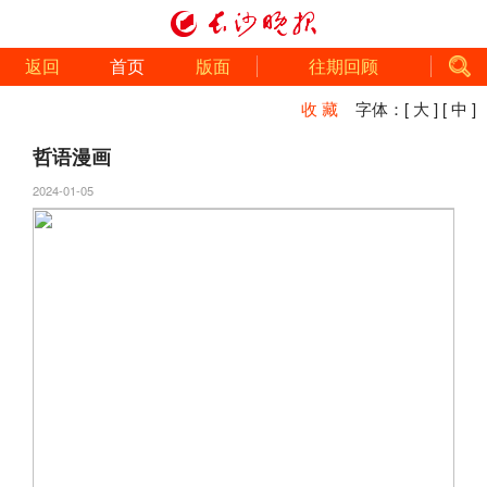
返回
首页
版面
往期回顾
收 藏
字体：
[ 大 ]
[ 中 ]
哲语漫画
2024-01-05