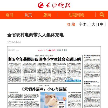
返回
首页
版面
往期回顾
收 藏
字体：
[ 大 ]
[ 中 ]
全省农村电商带头人集体充电
2024-05-14