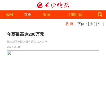
返回
首页
版面
往期回顾
收 藏
字体：
[ 大 ]
[ 中 ]
年薪最高达200万元
湘江新区赴深圳招聘延揽“人才大单”
2024-06-25