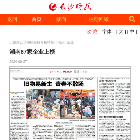
返回
首页
版面
往期回顾
收 藏
字体：
[ 大 ]
[ 中 ]
工信部公示继续支持专精特新“小巨人”企业
湖南87家企业上榜
2024-06-27