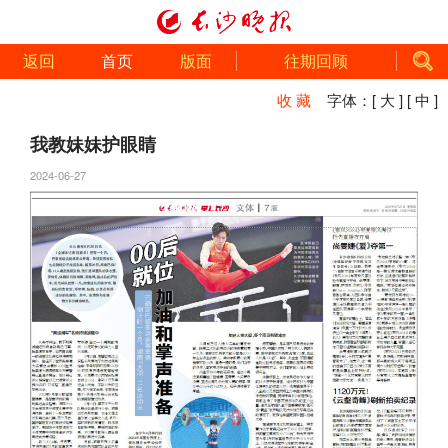
返回
首页
版面
往期回顾
收 藏
字体：
[ 大 ]
[ 中 ]
我教妹妹护眼睛
2024-06-27