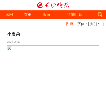
返回
首页
版面
往期回顾
收 藏
字体：
[ 大 ]
[ 中 ]
小表弟
2024-06-27