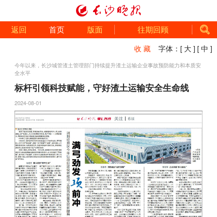
返回
首页
版面
往期回顾
收 藏
字体：
[ 大 ]
[ 中 ]
今年以来，长沙城管渣土管理部门持续提升渣土运输企业事故预防能力和本质安
全水平
标杆引领科技赋能，守好渣土运输安全生命线
2024-08-01