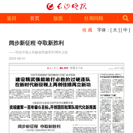
返回
首页
版面
往期回顾
收 藏
字体：
[ 大 ]
[ 中 ]
阔步新征程 夺取新胜利
——写在中国人民解放军建军97周年之际
2024-08-01