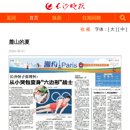
返回
首页
版面
往期回顾
收 藏
字体：
[ 大 ]
[ 中 ]
麓山的夏
2024-08-01