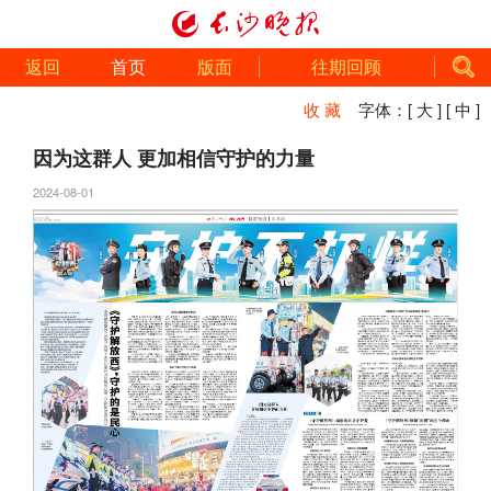
返回
首页
版面
往期回顾
收 藏
字体：
[ 大 ]
[ 中 ]
因为这群人 更加相信守护的力量
2024-08-01