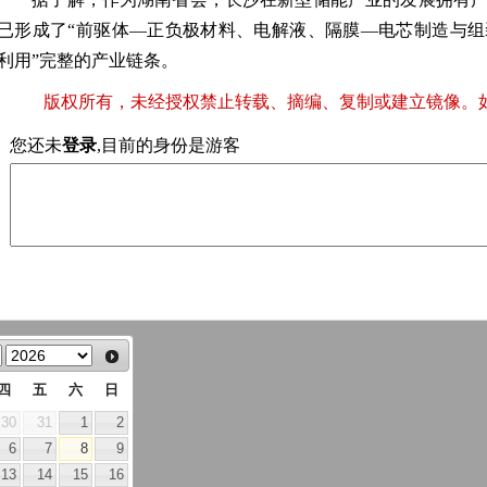
已形成了“前驱体—正负极材料、电解液、隔膜—电芯制造与
利用”完整的产业链条。
版权所有，未经授权禁止转载、摘编、复制或建立镜像。
您还未
登录
,目前的身份是游客
四
五
六
日
30
31
1
2
6
7
8
9
13
14
15
16