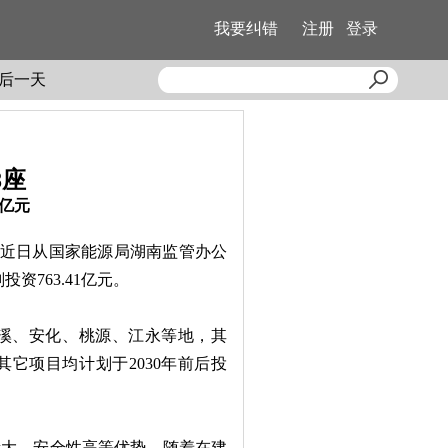
我要纠错
注册
登录
后一天
8座
1亿元
者近日从国家能源局湖南监管办公
资763.41亿元。
溪、安化、桃源、江永等地，其
其它项目均计划于2030年前后投
大、安全性高等优势。随着在建