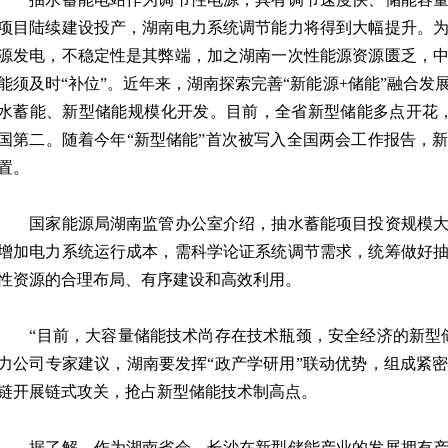
项目陆续建设投产，湖南电力系统调节能力将得到大幅提升。
源发电，不稳定性是其弊端，加之湖南一次性能源资源匮乏，
能须及时“补位”。近年来，湖南探索完善“新能源+储能”融合
水蓄能、新型储能规模化开发。目前，全省新型储能多点开花，
国第二。随着今年“新型储能”首次被写入全国两会工作报告，
置。
国家能源局湖南监管办公室介绍，抽水蓄能项目投资规模大
增加电力系统运行成本，需科学论证系统调节需求，统筹做好
性资源的合理布局、有序建设和高效利用。
“目前，大容量储能技术尚存在技术瓶颈，安全经济的新型储
力公司专家建议，湖南要发挥“政产学研用”联动优势，组成紧
链开展链式攻关，抢占新型储能技术制高点。
据了解，作为湖南省会，长沙在新型储能产业的发展拥有产