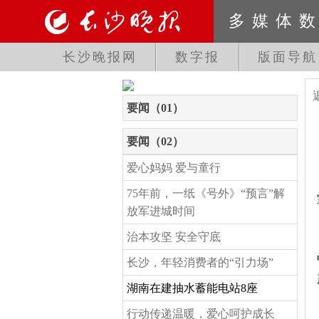
多媒体
长沙晚报网
数字报
版面导航
要闻（01）
要闻（02）
爱心妈妈 爱与童行
75年前，一纸《号外》“预言”解
放军进城时间
治本攻坚 安全守底
长沙，年轻消费者的“引力场”
湖南在建抽水蓄能电站8座
行动传递温暖，爱心呵护成长