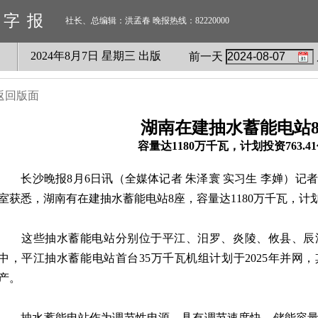
数字报
社长、总编辑：洪孟春 晚报热线：82220000
2024
年
8
月
7
日 星期
三
出版
前一天
返回版面
湖南在建抽水蓄能电站
容量达1180万千瓦，计划投资763.4
长沙晚报8月6日讯（全媒体记者 朱泽寰 实习生 李婵）记
室获悉，湖南有在建抽水蓄能电站8座，容量达1180万千瓦，计划投
这些抽水蓄能电站分别位于平江、汨罗、炎陵、攸县、辰
中，平江抽水蓄能电站首台35万千瓦机组计划于2025年并网，
产。
抽水蓄能电站作为调节性电源，具有调节速度快、储能容量