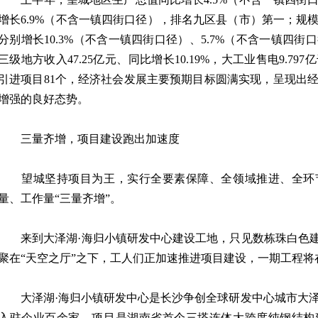
增长6.9%（不含一镇四街口径），排名九区县（市）第一；规
分别增长10.3%（不含一镇四街口径）、5.7%（不含一镇四
三级地方收入47.25亿元、同比增长10.19%，大工业售电9.797
引进项目81个，经济社会发展主要预期目标圆满实现，呈现出
增强的良好态势。
三量齐增，项目建设跑出加速度
望城坚持项目为王，实行全要素保障、全领域推进、全环
量、工作量“三量齐增”。
来到大泽湖·海归小镇研发中心建设工地，只见数栋珠白色建
聚在“天空之厅”之下，工人们正加速推进项目建设，一期工程将
大泽湖·海归小镇研发中心是长沙争创全球研发中心城市大泽
入驻企业百余家。项目是湖南省首个三塔连体大跨度纯钢结构