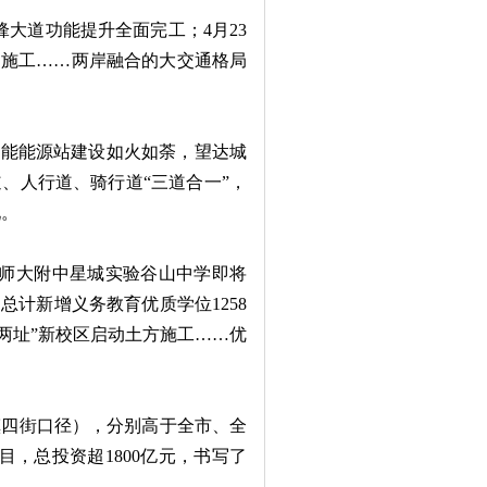
大道功能提升全面完工；4月23
力施工……两岸融合的大交通格局
能能源站建设如火如荼，望达城
、人行道、骑行道“三道合一”，
现。
、师大附中星城实验谷山中学即将
计新增义务教育优质学位1258
两址”新校区启动土方施工……优
镇四街口径），分别高于全市、全
项目，总投资超1800亿元，书写了