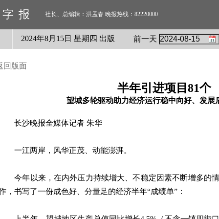
数字报
社长、总编辑：洪孟春 晚报热线：82220000
2024
年
8
月
15
日 星期
四
出版
前一天
返回版面
半年引进项目81个
望城多轮驱动助力经济运行稳中向好、发展
长沙晚报全媒体记者 朱华
一江两岸，风华正茂、动能澎湃。
今年以来，在内外压力持续增大、不稳定因素不断增多的情
作，书写了一份成色好、分量足的经济半年“成绩单”：
上半年，望城地区生产总值同比增长4.5%（不含一镇四街