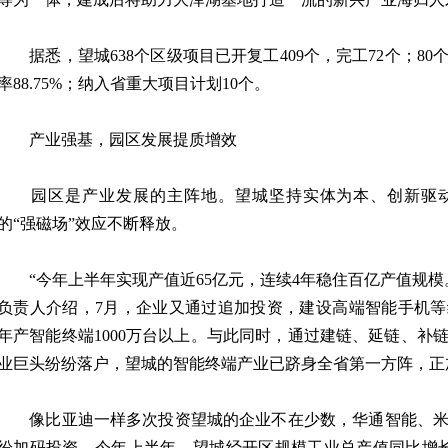
据悉，望城638个区级项目已开复工409个，完工72个；80
率88.75%；纳入省重大项目计划10个。
产业强基，园区发展提质增效
园区是产业发展的主阵地。望城坚持实体为本、创新驱动
的“强磁场”效应不断释放。
“今年上半年实现产值近65亿元，连续4年稳住百亿产值规模
负责人介绍，7月，企业又通过追加投资，建设高端智能手机
年产智能终端1000万台以上。与此同时，通过建链、延链、补
业巨头纷纷落户，望城的智能终端产业已跻身全省第一方阵，正
像比亚迪一样多次投资望城的企业不在少数，华通智能、米
纷加码投资。今年上半年，望城经开区规模工业总产值同比增长1