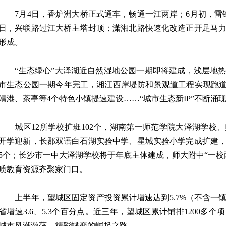
7月4日，香炉洲大桥正式通车，畅通一江两岸；6月初，雷锋
日，兴联路过江大桥主塔封顶；潇湘北路快速化改造正开足马
形成。
“生态绿心”大泽湖近自然湿地公园一期即将建成，浅层地热
市生态公园一期今年完工，湘江西岸堤防和景观道工程实现跑道
靖港、茶亭等4个特色小镇提速建设……“城市生态新IP”不断涌
城区12所学校扩班102个，湖南第一师范学院大泽湖学校
开学迎新，长郡双语白石湖实验中学、星城实验小学完成扩建，总
5个；长沙市一中大泽湖学校将于年底主体建成，师大附中“一校
质教育资源齐聚家门口。
上半年，望城区固定资产投资累计增速达到5.7%（不含一
省增速3.6、5.3个百分点。近三年，望城区累计铺排1200多个
城市风潮激荡、精彩蝶变的崛起之路。