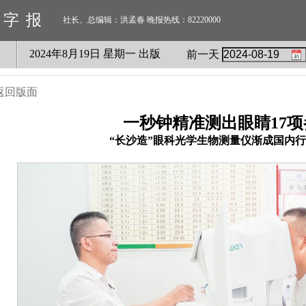
数字报
社长、总编辑：洪孟春 晚报热线：82220000
2024
年
8
月
19
日 星期
一
出版
前一天
返回版面
一秒钟精准测出眼睛17项
“长沙造”眼科光学生物测量仪渐成国内