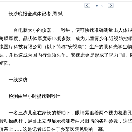
长沙晚报全媒体记者 周 斌
一台电脑大小的仪器，一秒钟，便可快速准确测量出人体眼
角膜厚度、晶状体厚度等17项参数，成为儿童青少年近视防控领
康医疗科技有限公司（以下简称“安视康”）生产的眼科光学生
迎，并迅速成为国内行业领头羊。安视康更是形成了视力“测、
矩阵。
一线探访
检测由半小时提速到秒计
一名三岁儿童在家长的帮助下，眼睛紧贴着两个视力检测孔
转动操纵杆，屏幕上立即显示检测者两只眼睛的各种参数，这
屏幕上……这是记者15日在宁乡某医院见到的一幕。