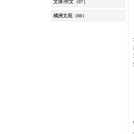
文体/作文（07）
橘洲文苑（08）