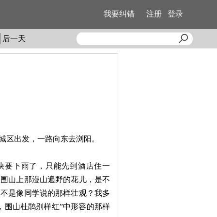
我要纠错
注册
登录
后一天
城区出发，一路向东去浏阳。
快要下雨了，只能先到酒店住一
大围山上那漫山遍野的花儿，是不
是不是像同学说的那样壮观？我多
，围山杜鹃别样红”中形容的那样