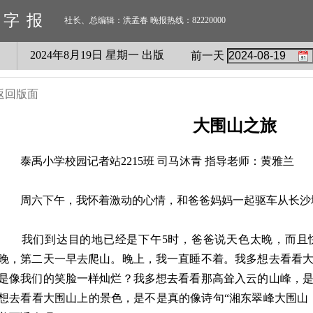
数字报
社长、总编辑：洪孟春 晚报热线：82220000
2024
年
8
月
19
日 星期
一
出版
前一天
返回版面
大围山之旅
泰禹小学校园记者站2215班 司马沐青 指导老师：黄雅兰
周六下午，我怀着激动的心情，和爸爸妈妈一起驱车从长沙
我们到达目的地已经是下午5时，爸爸说天色太晚，而且
晚，第二天一早去爬山。晚上，我一直睡不着。我多想去看看
是像我们的笑脸一样灿烂？我多想去看看那高耸入云的山峰，
想去看看大围山上的景色，是不是真的像诗句“湘东翠峰大围山