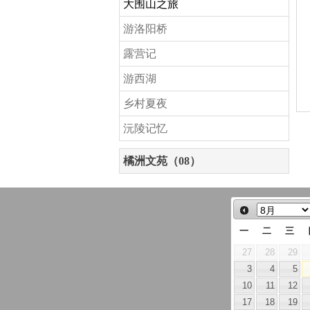
大围山之旅
游洛阳桥
露营记
游西湖
乡村夏夜
沅陵记忆
橘洲文苑（08）
一
二
三
27
28
29
3
4
5
10
11
12
17
18
19