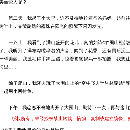
美丽诱人呢？
第二天，我起了个大早，迫不及待地拉着爸爸妈妈一起前往
树叶上，晶莹剔透的露珠在阳光的照耀下闪闪发光。
一路上，我看到了满山盛开的花儿，真的如诗句“围山杜鹃别
了。我听到了瀑布哗啦哗啦的声音，闻到了花香，还有雨后泥
一样美丽。我激动得手舞足蹈，拉着爸爸妈妈一起拍照，我想
海里……
除了爬山，我还去玩了大围山上的“空中飞人”“丛林穿越”
一起用小网捞鱼。
下午，我恋恋不舍地离开了大围山。期待下一次，再与这山
版权所有，未经授权禁止转载、摘编、复制或建立镜像。